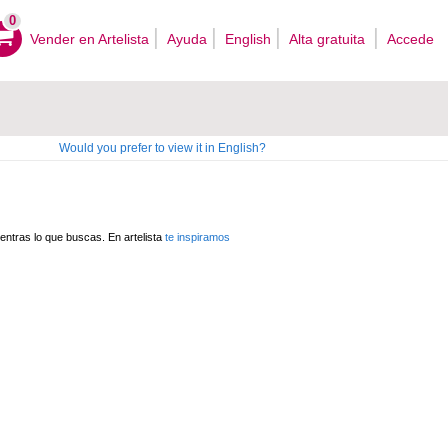
0
Vender en Artelista
Ayuda
English
Alta gratuita
Accede
Would you prefer to view it in English?
ntras lo que buscas. En artelista
te inspiramos