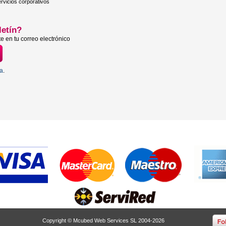
rvicios corporativos
letín?
e en tu correo electrónico
ta
.
Copyright © Mcubed Web Services SL 2004-2026