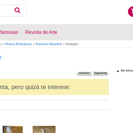
 famosas
Revista de Arte
o
>
Pintura Bodegones
>
Ramona Riquelme
>
Bodegón
y
No encue
Anterior
Siguiente
nta, pero quizá te interese: