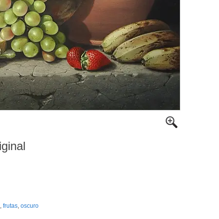
iginal
,
frutas
,
oscuro