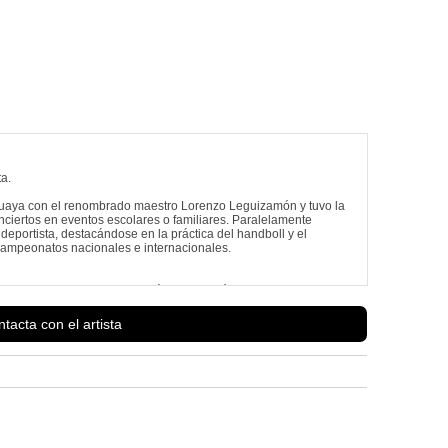
ta.
guaya con el renombrado maestro Lorenzo Leguizamón y tuvo la
onciertos en eventos escolares o familiares. Paralelamente
deportista, destacándose en la práctica del handboll y el
campeonatos nacionales e internacionales.
Ver más información de
Ramona Riquelme
tacta con el artista