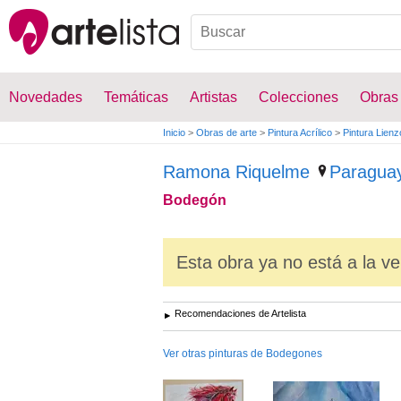
Novedades
Temáticas
Artistas
Colecciones
Obras
Inicio
>
Obras de arte
>
Pintura Acrílico
>
Pintura Lienz
Ramona Riquelme
Paragua
Bodegón
Esta obra ya no está a la ve
Recomendaciones de Artelista
Ver otras pinturas de Bodegones