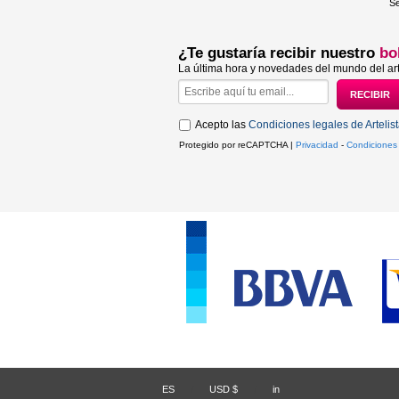
Se
¿Te gustaría recibir nuestro
bo
La última hora y novedades del mundo del art
Acepto las
Condiciones legales de Artelis
Protegido por reCAPTCHA |
Privacidad
-
Condiciones
ES
/
USD $
/
in