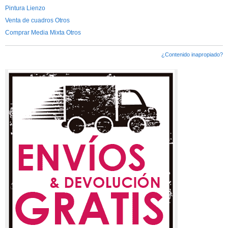
Pintura Lienzo
Venta de cuadros Otros
Comprar Media Mixta Otros
¿Contenido inapropiado?