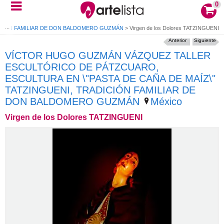
0
DICIÓN FAMILIAR DE DON BALDOMERO GUZMÁN
>
Virgen de los Dolores TATZINGUENI
Anterior
Siguiente
VÍCTOR HUGO GUZMÁN VÁZQUEZ TALLER
ESCULTÓRICO DE PÁTZCUARO,
ESCULTURA EN \"PASTA DE CAÑA DE MAÍZ\"
TATZINGUENI, TRADICIÓN FAMILIAR DE
DON BALDOMERO GUZMÁN
México
Virgen de los Dolores TATZINGUENI