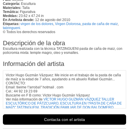
Categoría:
Escultura
Materiales:
Talla
Temática:
Figurativa
Medidas:
23.62 x 47.24 in
En Artelista desde:
12 de agosto del 2010
Etiquetas:
virgen de los dolores
,
Virgen Dolorosa
,
pasta de caña de maiz
,
tatzingueni.
© Todos los derechos reservados
Descripción de la obra
Escultura realizada con la técnica TATZINGUENI pasta de caña de maiz, con
policromia mixta: temple magro, oleo y esmaltes.
Información del artista
Victor Hugo Guzmán Vázquez: Me inicie en el trabajo de la pasta de caña
de maíz a la edad de 7 años, ayudando a mi abuelo Rafael Guzmán...
CONTACTO:
Email: tiwime \"arroba\" hotmail . com
Cel.: 44 92 19 23 69
Buscame en F B como: Victor Hugo Guzmán Vázquez
Ver más información de
VÍCTOR HUGO GUZMÁN VÁZQUEZ TALLER
ESCULTÓRICO DE PÁTZCUARO, ESCULTURA EN \"PASTA DE CAÑA DE
MAÍZ\" TATZINGUENI, TRADICIÓN FAMILIAR DE DON BALDOMERO
GUZMÁN
Contacta con el artista