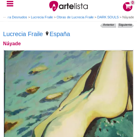
0
Pintura Desnudos
>
Lucrecia Fraile
>
Obras de Lucrecia Fraile
>
DARK SOULS
>
Náyade
Anterior
Siguiente
Lucrecia Fraile
España
Náyade