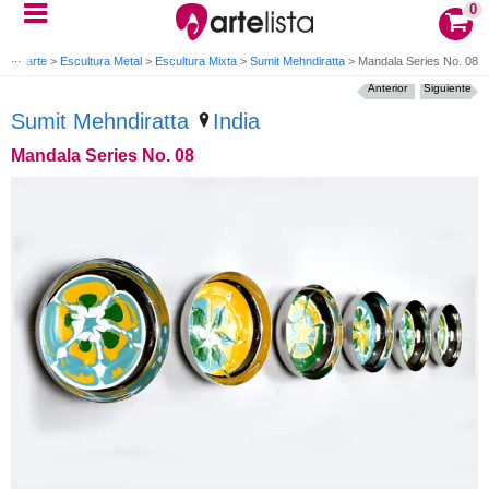
0
s de arte
>
Escultura Metal
>
Escultura Mixta
>
Sumit Mehndiratta
>
Mandala Series No. 08
Anterior
Siguiente
Sumit Mehndiratta
India
Mandala Series No. 08