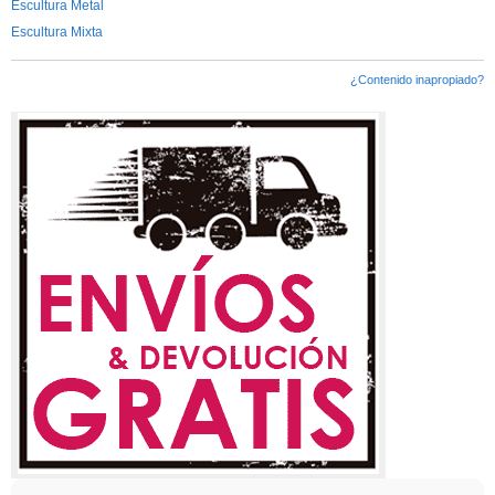
Escultura Metal
Escultura Mixta
¿Contenido inapropiado?