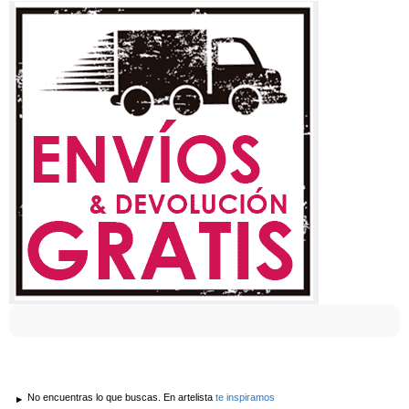
No encuentras lo que buscas. En artelista
te inspiramos