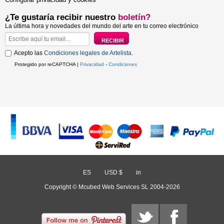
¿Te gustaría recibir nuestro
boletín?
La última hora y novedades del mundo del arte en tu correo electrónico
Acepto las
Condiciones legales de Artelista
.
Protegido por reCAPTCHA |
Privacidad
-
Condiciones
ES
/
USD $
/
in
Copyright © Mcubed Web Services SL 2004-2026