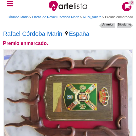
0
fael Córdoba Marin
>
Obras de Rafael Córdoba Marin
>
RCM_tallista
>
Premio enmarcado.
Anterior
Siguiente
Rafael Córdoba Marin
España
Premio enmarcado.