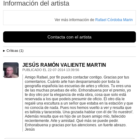
Información del artista
Ver más información de
Rafael Córdoba Marin
Contacta con el artista
Críticas (1)
JESÚS RAMÓN VALIENTE MARTIN
PUBLICADO EL
22-07-2014 13:39:56
Amigo Rafael, por fín puedo contactar contigo. Gracias por tus
comentarios. Cuánto arte han desparramado por toda la
geografía española las escuelas de artes y oficios. Tu eres una
de las muchas pruebas de ello. Enhorabuena por el premio, yo
te doy otro por la elegancia de esta obra, cosa que solo está
reservada a los que podeis presumir de oficio. El otro día le
regalé una escultura a un señor que estaba en la estación y que
no conocía de nada. Pues nos hemos vuelto a ver y resulta que
es tallista y taraceista. Una gozada hablar con él de \'lo nuestro\'.
Además resulta que es hijo de un buen amigo mío, fallecido
recientemente. Arte y amistad. Qué más se puede pedir.
Enhorabuena y gracias por tus atenciones. un fuerte abrazo.
Jesús