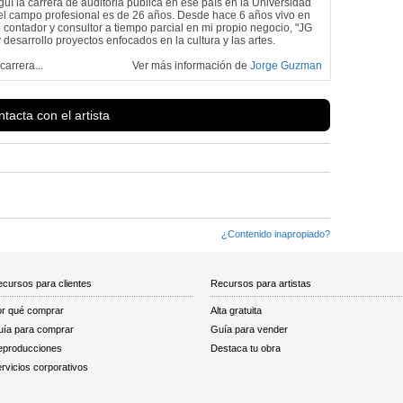
uí la carrera de auditoria pública en ese país en la Universidad
l campo profesional es de 26 años. Desde hace 6 años vivo en
ntador y consultor a tiempo parcial en mi propio negocio, "JG
y desarrollo proyectos enfocados en la cultura y las artes.
arrera...
Ver más información de
Jorge Guzman
tacta con el artista
¿Contenido inapropiado?
cursos para clientes
Recursos para artistas
r qué comprar
Alta gratuita
ía para comprar
Guía para vender
eproducciones
Destaca tu obra
rvicios corporativos