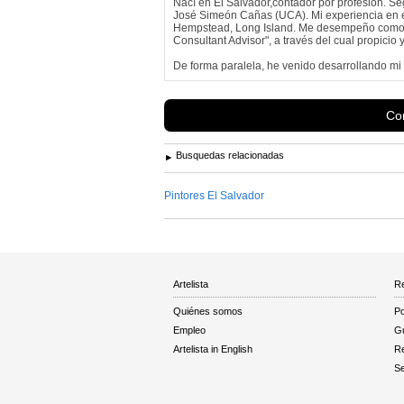
Nací en El Salvador,contador por profesión. Seg
José Simeón Cañas (UCA). Mi experiencia en e
Hempstead, Long Island. Me desempeño como co
Consultant Advisor", a través del cual propicio 
De forma paralela, he venido desarrollando mi c
Con
Busquedas relacionadas
Pintores El Salvador
Artelista
Re
Quiénes somos
Po
Empleo
Gu
Artelista in English
R
Se