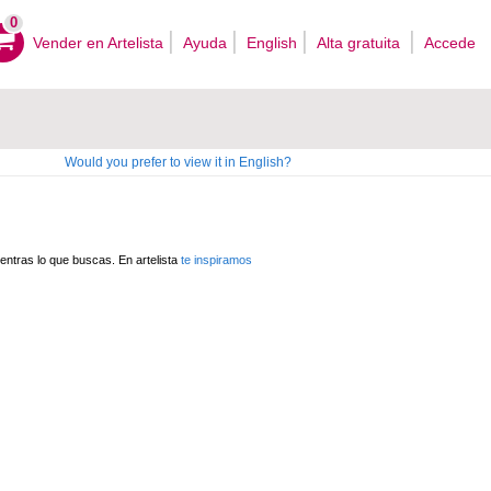
0
Vender en Artelista
Ayuda
English
Alta gratuita
Accede
Would you prefer to view it in English?
ntras lo que buscas. En artelista
te inspiramos