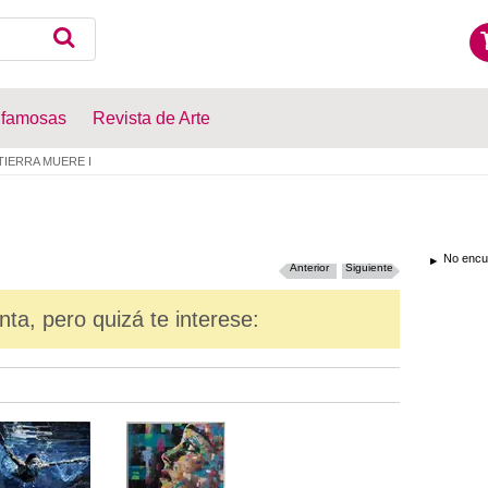
 famosas
Revista de Arte
TIERRA MUERE I
No encue
Anterior
Siguiente
nta, pero quizá te interese: