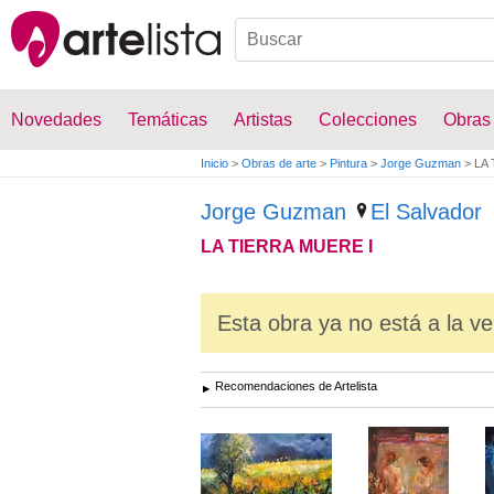
Novedades
Temáticas
Artistas
Colecciones
Obras
Inicio
>
Obras de arte
>
Pintura
>
Jorge Guzman
>
LA 
Jorge Guzman
El Salvador
LA TIERRA MUERE I
Esta obra ya no está a la ve
Recomendaciones de Artelista