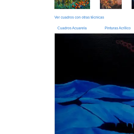
Ver cuadros con otras técnicas
Cuadros Acuarela
Pinturas Acrílico