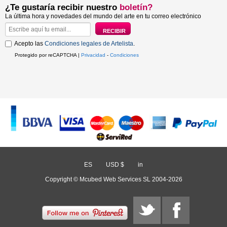
¿Te gustaría recibir nuestro
boletín?
La última hora y novedades del mundo del arte en tu correo electrónico
Acepto las
Condiciones legales de Artelista
.
Protegido por reCAPTCHA |
Privacidad
-
Condiciones
ES
/
USD $
/
in
Copyright © Mcubed Web Services SL 2004-2026