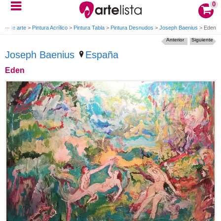
0
ras de arte
>
Pintura Acrílico
>
Pintura Tabla
>
Pintura Desnudos
>
Joseph Baenius
>
Eden
Anterior
Siguiente
Joseph Baenius
España
Eden