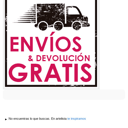
No encuentras lo que buscas. En artelista
te inspiramos