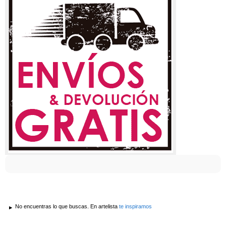
No encuentras lo que buscas. En artelista
te inspiramos