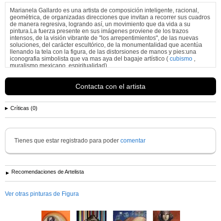
Marianela Gallardo es una artista de composición inteligente, racional,
geométrica, de organizadas direcciones que invitan a recorrer sus cuadros
de manera regresiva, logrando así, un movimiento que da vida a su
pintura.La fuerza presente en sus imágenes proviene de los trazos
intensos, de la visión vibrante de "los arrepentimientos", de las nuevas
soluciones, del carácter escultórico, de la monumentalidad que acentúa
llenando la tela con la figura, de las distorsiones de manos y pies:una
iconografia simbolista que va mas aya del bagaje artístico (
cubismo
,
muralismo mexicano, espiritualidad)
A partir de fondos de color elaborados sobre la tela , y por la acción
Contacta con el artista
desinhibida de la artista,crea un espacio informalista en el que busca el
origen de una figura, un cuerpo definido por el movimiento de curvas que
flotan en un mar cromático convertido luego en piel.A su alrededor, el
espacio blanco, envuelve la forma e invierte el proceso de figura-
Críticas (0)
fondo.Pero siempre hay mas en Gallardo.Es curioso que para lograr el
carácter personal e inconfundible de su obra, prescinda de las formulas y
de la repetición de una formula concreta: es mas bien "la mano y el alma",
que en cada exposición nos brinda una experiencia diferente, una nueva
Tienes que estar registrado para poder
comentar
emoción, el nuevo
simbolismo
de una historia eterna que se expresa con
la fuerza de una artista.
Ver más información de
marianela gallardo
Recomendaciones de Artelista
Ver otras pinturas de Figura