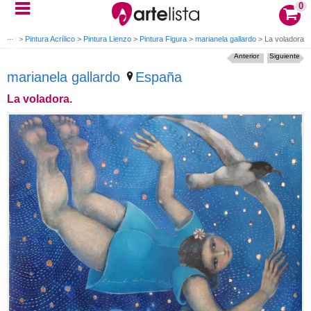
0
 arte
>
Pintura Acrílico
>
Pintura Lienzo
>
Pintura Figura
>
marianela gallardo
>
La voladora.
Anterior
Siguiente
marianela gallardo
España
La voladora.