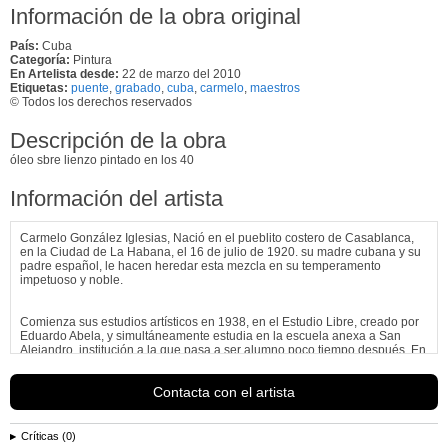
Información de la obra original
País:
Cuba
Categoría:
Pintura
En Artelista desde:
22 de marzo del 2010
Etiquetas:
puente
,
grabado
,
cuba
,
carmelo
,
maestros
© Todos los derechos reservados
Descripción de la obra
óleo sbre lienzo pintado en los 40
Información del artista
Carmelo González Iglesias, Nació en el pueblito costero de Casablanca,
en la Ciudad de La Habana, el 16 de julio de 1920. su madre cubana y su
padre español, le hacen heredar esta mezcla en su temperamento
impetuoso y noble.
Comienza sus estudios artísticos en 1938, en el Estudio Libre, creado por
Eduardo Abela, y simultáneamente estudia en la escuela anexa a San
Alejandro, institución a la que pasa a ser alumno poco tiempo después. En
1945 termina los estudios, es el...
Ver más información de
Carmelo González Iglesias
Contacta con el artista
Críticas (0)