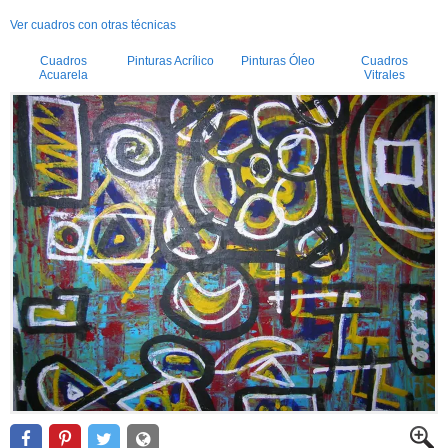
Ver cuadros con otras técnicas
Cuadros
Pinturas Acrílico
Pinturas Óleo
Cuadros
Acuarela
Vitrales