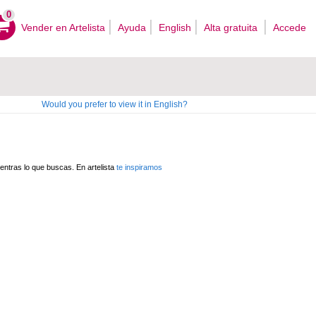
0
Vender en Artelista
Ayuda
English
Alta gratuita
Accede
Would you prefer to view it in English?
ntras lo que buscas. En artelista
te inspiramos