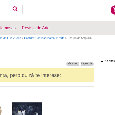
 famosas
Revista de Arte
as de Luis Zueco
>
Castillos/Castles/Chateaux-forts
>
Castillo de Ampudia
No encue
Anterior
Siguiente
nta, pero quizá te interese: