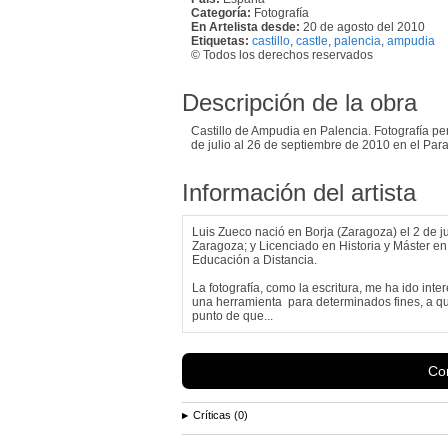
Categoría:
Fotografía
En Artelista desde:
20 de agosto del 2010
Etiquetas:
castillo
,
castle
,
palencia
,
ampudia
© Todos los derechos reservados
Descripción de la obra
Castillo de Ampudia en Palencia. Fotografía per
de julio al 26 de septiembre de 2010 en el Par
Información del artista
Luis Zueco nació en Borja (Zaragoza) el 2 de ju
Zaragoza; y Licenciado en Historia y Máster en 
Educación a Distancia.
La fotografía, como la escritura, me ha ido int
una herramienta para determinados fines, a que 
punto de que...
Con
Críticas (0)