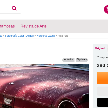
 famosas
Revista de Arte
to
>
Fotografía Color (Digital)
>
Norberto Lauria
>
Auto rojo
Original
Comprar
Anterior
Siguiente
280 