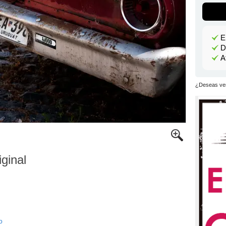
E
D
A
¿Deseas ver
iginal
o