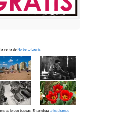
 la venta de
Norberto Lauria
ntras lo que buscas. En artelista
te inspiramos