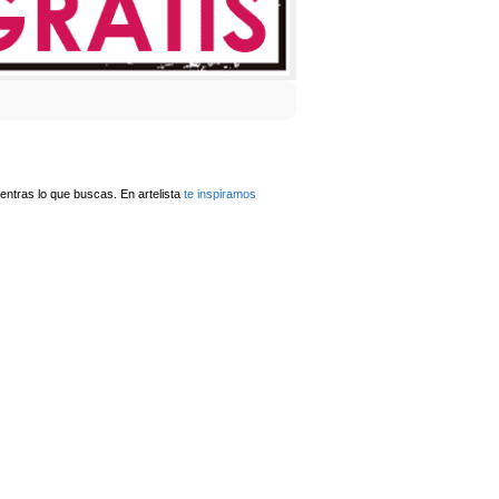
ntras lo que buscas. En artelista
te inspiramos