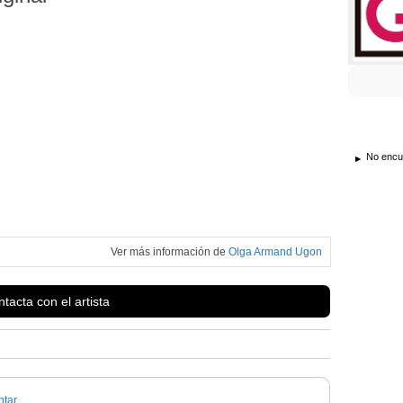
No encue
Ver más información de
Olga Armand Ugon
tacta con el artista
tar