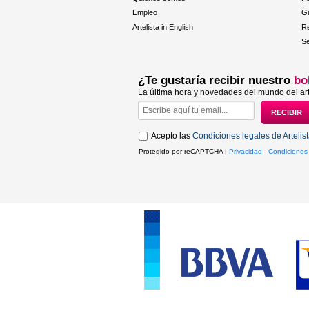
Empleo
Gu
Artelista in English
R
Se
¿Te gustaría recibir nuestro
bo
La última hora y novedades del mundo del art
Acepto las
Condiciones legales de Artelis
Protegido por reCAPTCHA |
Privacidad
-
Condiciones