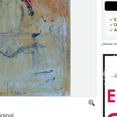
E
D
A
¿Deseas ver
iginal