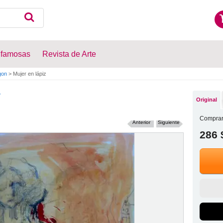
 famosas
Revista de Arte
gon
>
Mujer en lápiz
y
Original
Comprar
Anterior
Siguiente
286 