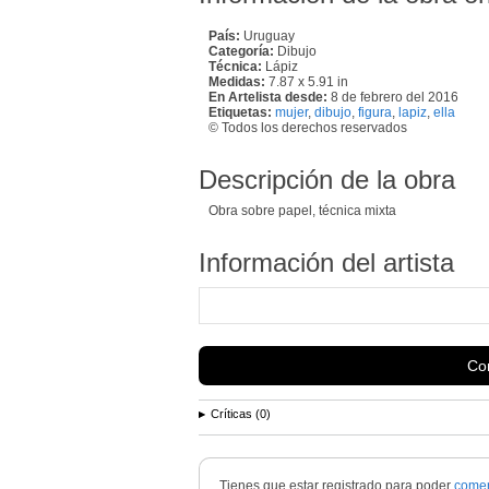
País:
Uruguay
Categoría:
Dibujo
Técnica:
Lápiz
Medidas:
7.87 x 5.91 in
En Artelista desde:
8 de febrero del 2016
Etiquetas:
mujer
,
dibujo
,
figura
,
lapiz
,
ella
© Todos los derechos reservados
Descripción de la obra
Obra sobre papel, técnica mixta
Información del artista
Con
Críticas (0)
Tienes que estar registrado para poder
comen