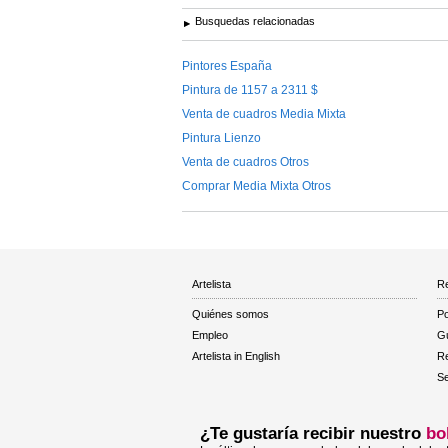
Busquedas relacionadas
Pintores España
Pintura de 1157 a 2311 $
Venta de cuadros Media Mixta
Pintura Lienzo
Venta de cuadros Otros
Comprar Media Mixta Otros
Artelista
Re
Quiénes somos
Po
Empleo
Gu
Artelista in English
R
Se
¿Te gustaría recibir nuestro
bo