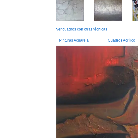
Ver cuadros con otras técnicas
Pinturas Acuarela
Cuadros Acrílico