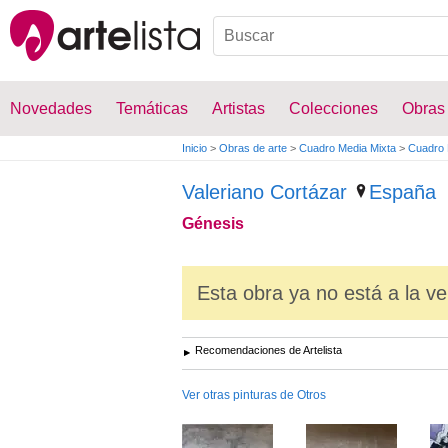
Novedades
Temáticas
Artistas
Colecciones
Obras
Inicio
>
Obras de arte
>
Cuadro Media Mixta
>
Cuadro 
Valeriano Cortázar
España
Génesis
Esta obra ya no está a la ve
Recomendaciones de Artelista
Ver otras pinturas de Otros