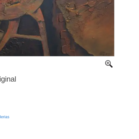
iginal
lerias