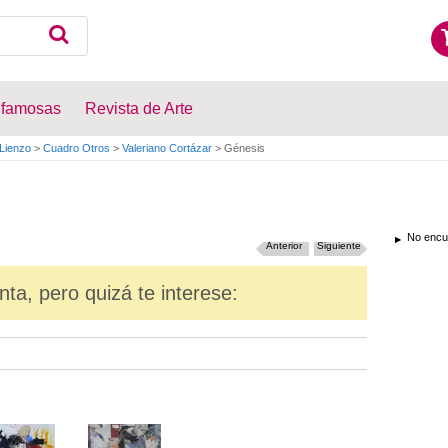
 famosas
Revista de Arte
Lienzo
>
Cuadro Otros
>
Valeriano Cortázar
>
Génesis
No encue
Anterior
Siguiente
nta, pero quizá te interese: