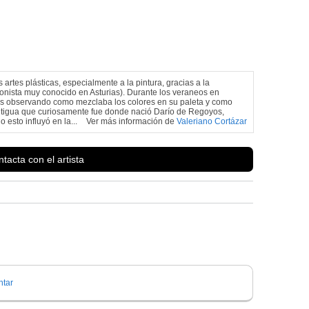
rtes plásticas, especialmente a la pintura, gracias a la
sionista muy conocido en Asturias). Durante los veraneos en
s observando como mezclaba los colores en su paleta y como
 antigua que curiosamente fue donde nació Darío de Regoyos,
o esto influyó en la...
Ver más información de
Valeriano Cortázar
tacta con el artista
tar