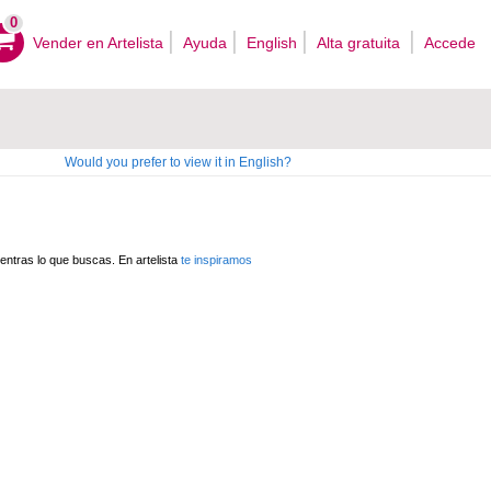
0
Vender en Artelista
Ayuda
English
Alta gratuita
Accede
Would you prefer to view it in English?
ntras lo que buscas. En artelista
te inspiramos