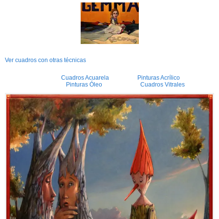
Ver cuadros con otras técnicas
Cuadros Acuarela
Pinturas Acrílico
Pinturas Óleo
Cuadros Vitrales