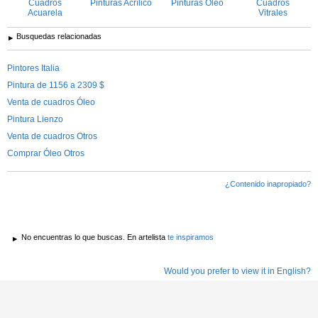
Cuadros
Pinturas Acrílico
Pinturas Óleo
Cuadros
Acuarela
Vitrales
Busquedas relacionadas
Pintores Italia
Pintura de 1156 a 2309 $
Venta de cuadros Óleo
Pintura Lienzo
Venta de cuadros Otros
Comprar Óleo Otros
¿Contenido inapropiado?
No encuentras lo que buscas. En artelista
te inspiramos
Would you prefer to view it in English?