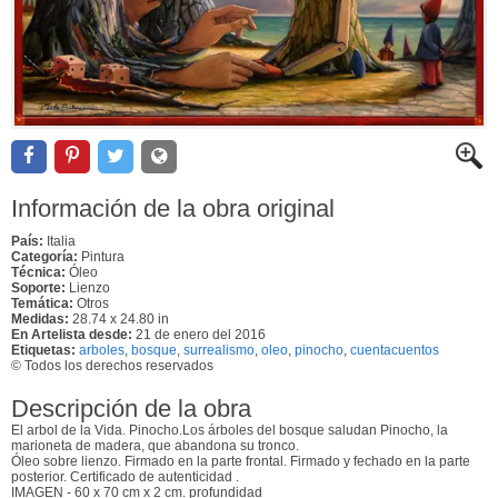
Información de la obra original
País:
Italia
Categoría:
Pintura
Técnica:
Óleo
Soporte:
Lienzo
Temática:
Otros
Medidas:
28.74 x 24.80 in
En Artelista desde:
21 de enero del 2016
Etiquetas:
arboles
,
bosque
,
surrealismo
,
oleo
,
pinocho
,
cuentacuentos
© Todos los derechos reservados
Descripción de la obra
El arbol de la Vida. Pinocho.Los árboles del bosque saludan Pinocho, la
marioneta de madera, que abandona su tronco.
Óleo sobre lienzo. Firmado en la parte frontal. Firmado y fechado en la parte
posterior. Certificado de autenticidad .
IMAGEN - 60 x 70 cm x 2 cm. profundidad