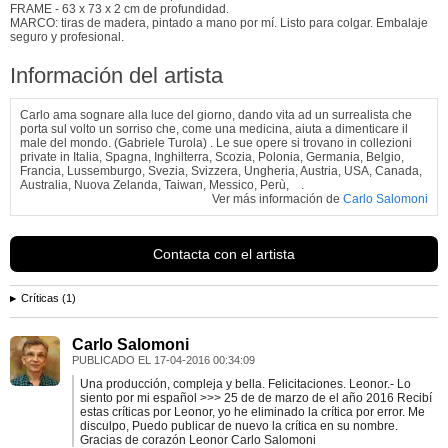
FRAME - 63 x 73 x 2 cm de profundidad.
MARCO: tiras de madera, pintado a mano por mí. Listo para colgar. Embalaje
seguro y profesional.
Información del artista
Carlo ama sognare alla luce del giorno, dando vita ad un surrealista che
porta sul volto un sorriso che, come una medicina, aiuta a dimenticare il
male del mondo. (Gabriele Turola) . Le sue opere si trovano in collezioni
private in Italia, Spagna, Inghilterra, Scozia, Polonia, Germania, Belgio,
Francia, Lussemburgo, Svezia, Svizzera, Ungheria, Austria, USA, Canada,
Australia, Nuova Zelanda, Taiwan, Messico, Perù, .
Ver más información de
Carlo Salomoni
Contacta con el artista
Críticas (1)
Carlo Salomoni
PUBLICADO EL
17-04-2016 00:34:09
Una producción, compleja y bella. Felicitaciones. Leonor.- Lo
siento por mi español >>> 25 de de marzo de el año 2016 Recibí
estas críticas por Leonor, yo he eliminado la crítica por error. Me
disculpo, Puedo publicar de nuevo la crítica en su nombre.
Gracias de corazón Leonor Carlo Salomoni