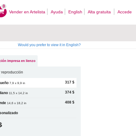
0
Vender en Artelista
Ayuda
English
Alta gratuita
Accede
Would you prefer to view it in English?
ión impresa en lienzo
 reproducción
317 $
ueño
7,9 x 9,9 in
374 $
iano
11,5 x 14,2 in
408 $
nde
14,6 x 18,2 in
sonalizado
$