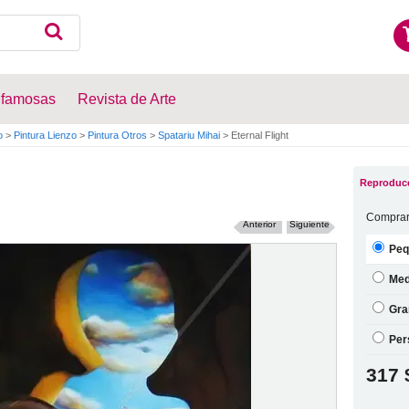
 famosas
Revista de Arte
o
>
Pintura Lienzo
>
Pintura Otros
>
Spatariu Mihai
>
Eternal Flight
Reproducc
Comprar
Anterior
Siguiente
Peq
Med
Gra
Per
317 