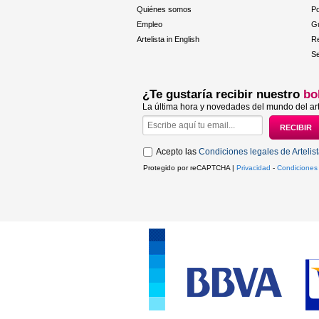
Quiénes somos
Po
Empleo
Gu
Artelista in English
R
Se
¿Te gustaría recibir nuestro
bo
La última hora y novedades del mundo del art
Acepto las
Condiciones legales de Artelis
Protegido por reCAPTCHA |
Privacidad
-
Condiciones