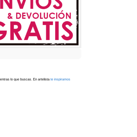
ntras lo que buscas. En artelista
te inspiramos