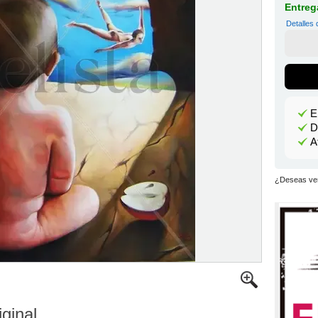
Entrega
Detalles 
E
D
A
¿Deseas ver
iginal