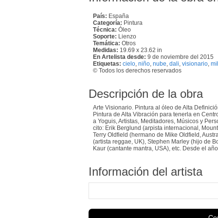
País:
España
Categoría:
Pintura
Técnica:
Óleo
Soporte:
Lienzo
Temática:
Otros
Medidas:
19.69 x 23.62 in
En Artelista desde:
9 de noviembre del 2015
Etiquetas:
cielo
,
niño
,
nube
,
dali
,
visionario
,
mi
© Todos los derechos reservados
Descripción de la obra
Arte Visionario. Pintura al óleo de Alta Definic
Pintura de Alta Vibración para tenerla en Centr
a Yoguis, Artistas, Meditadores, Músicos y Per
cito: Erik Berglund (arpista internacional, Mou
Terry Oldfield (hermano de Mike Oldfield, Austr
(artista reggae, UK), Stephen Marley (hijo de 
Kaur (cantante mantra, USA), etc. Desde el añ
Información del artista
Con