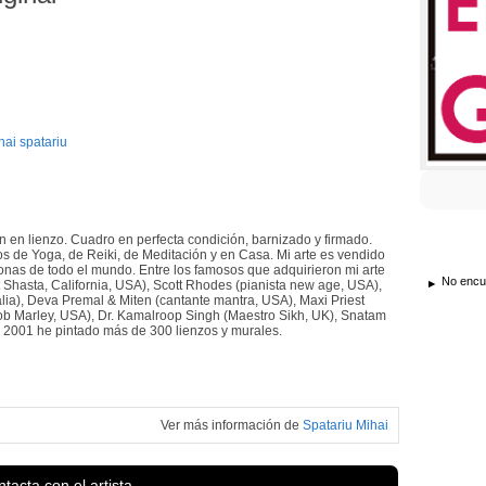
hai spatariu
ión en lienzo. Cuadro en perfecta condición, barnizado y firmado.
os de Yoga, de Reiki, de Meditación y en Casa. Mi arte es vendido
sonas de todo el mundo. Entre los famosos que adquirieron mi arte
No encue
nt Shasta, California, USA), Scott Rhodes (pianista new age, USA),
alia), Deva Premal & Miten (cantante mantra, USA), Maxi Priest
Bob Marley, USA), Dr. Kamalroop Singh (Maestro Sikh, UK), Snatam
o 2001 he pintado más de 300 lienzos y murales.
Ver más información de
Spatariu Mihai
tacta con el artista