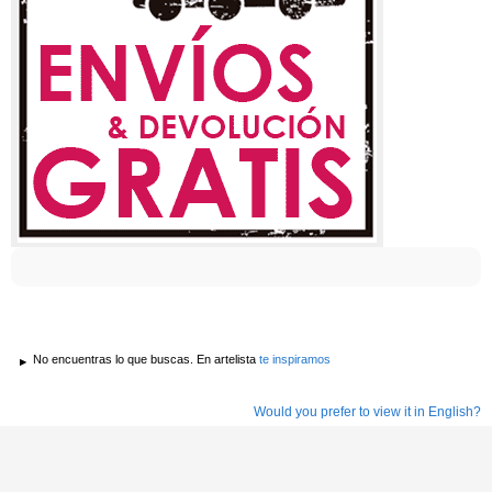
No encuentras lo que buscas. En artelista
te inspiramos
Would you prefer to view it in English?