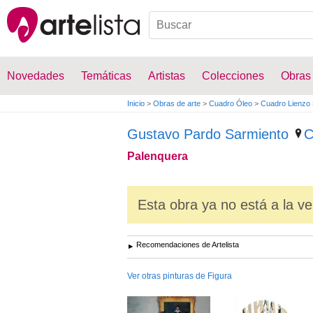
Novedades
Temáticas
Artistas
Colecciones
Obras
Inicio
>
Obras de arte
>
Cuadro Óleo
>
Cuadro Lienzo
Gustavo Pardo Sarmiento
C
Palenquera
Esta obra ya no está a la ve
Recomendaciones de Artelista
Ver otras pinturas de Figura