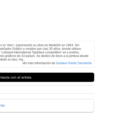
 ‘óleo’, exponiendo su obra en Medellín en 1964. Sin
señador Gráfico y creativo por casi 30 años, donde obtuvo
‘Letraset International Typeface competition’ en Londres,
res gráficos de 43 países. Se dedicó de lleno a la pintura desde
mbién al oleo. Ha...
Ver más información de
Gustavo Pardo Sarmiento
tacta con el artista
tar