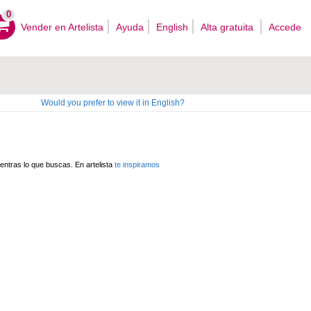
0
Vender en Artelista
Ayuda
English
Alta gratuita
Accede
Would you prefer to view it in English?
ntras lo que buscas. En artelista
te inspiramos