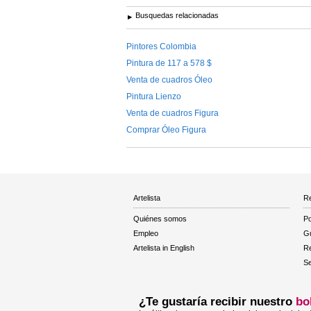
Busquedas relacionadas
Pintores Colombia
Pintura de 117 a 578 $
Venta de cuadros Óleo
Pintura Lienzo
Venta de cuadros Figura
Comprar Óleo Figura
Artelista
Re
Quiénes somos
Po
Empleo
Gu
Artelista in English
R
Se
¿Te gustaría recibir nuestro
bo