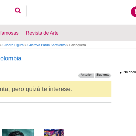
 famosas
Revista de Arte
>
Cuadro Figura
>
Gustavo Pardo Sarmiento
>
Palenquera
olombia
No encue
Anterior
Siguiente
nta, pero quizá te interese: