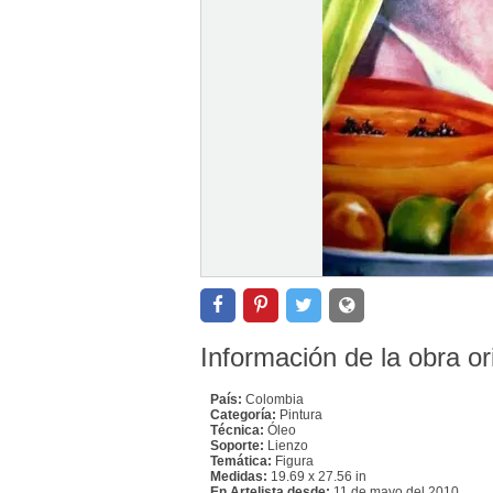
Información de la obra or
País:
Colombia
Categoría:
Pintura
Técnica:
Óleo
Soporte:
Lienzo
Temática:
Figura
Medidas:
19.69 x 27.56 in
En Artelista desde:
11 de mayo del 2010