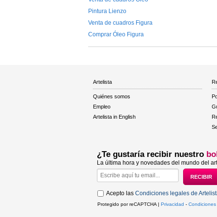
Pintura Lienzo
Venta de cuadros Figura
Comprar Óleo Figura
Artelista
Re
Quiénes somos
Po
Empleo
Gu
Artelista in English
R
Se
¿Te gustaría recibir nuestro
bo
La última hora y novedades del mundo del art
Acepto las
Condiciones legales de Artelis
Protegido por reCAPTCHA |
Privacidad
-
Condiciones