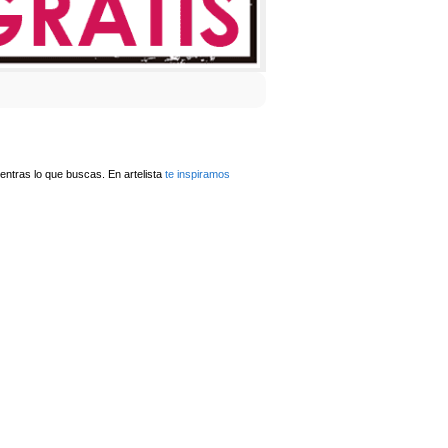
ntras lo que buscas. En artelista
te inspiramos