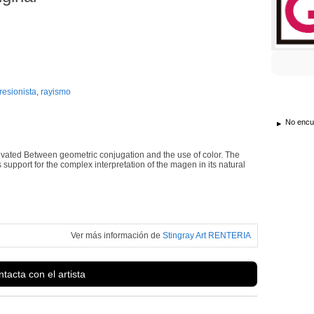
resionista
,
rayismo
No encue
ivated Between geometric conjugation and the use of color. The
support for the complex interpretation of the magen in its natural
Ver más información de
Stingray Art RENTERIA
tacta con el artista