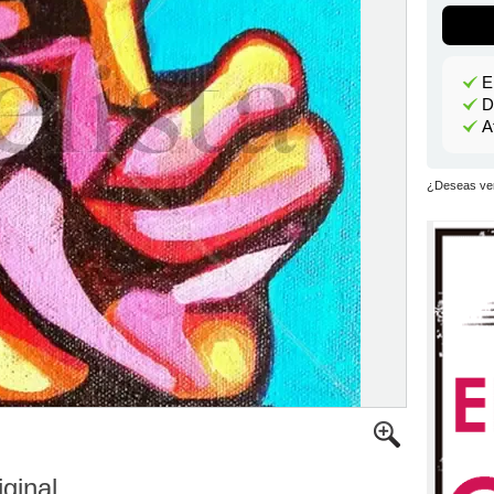
E
D
A
¿Deseas ver
iginal