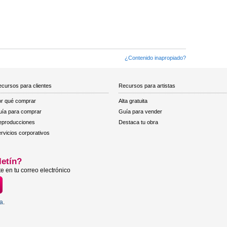
¿Contenido inapropiado?
cursos para clientes
Recursos para artistas
r qué comprar
Alta gratuita
ía para comprar
Guía para vender
eproducciones
Destaca tu obra
rvicios corporativos
letín?
e en tu correo electrónico
ta
.