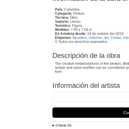
País:
Colombia
Categoría:
Pintura
Técnica:
Óleo
Soporte:
Lienzo
Temática:
Figura
Medidas:
7.09 x 7.09 in
En Artelista desde:
24 de octubre del 2018
Etiquetas:
figurativo
,
realismo
,
del
,
Caribe
,
imp
© Todos los derechos reservados
Descripción de la obra
The creative metamorphosis of the strokes; Mot
simple and naive realities can be considered as 
form
Información del artista
Con
Críticas (0)