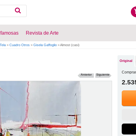
 famosas
Revista de Arte
Tela
>
Cuadro Otros
>
Gisela Gaffoglio
>
Almost (casi)
Original
Comprar
Anterior
Siguiente
2.53