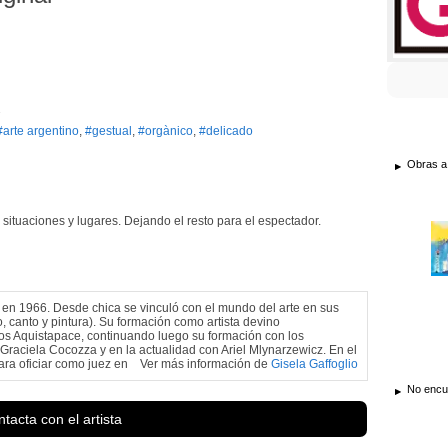
7
#arte argentino
,
#gestual
,
#orgànico
,
#delicado
Obras a
situaciones y lugares. Dejando el resto para el espectador.
 en 1966. Desde chica se vinculó con el mundo del arte en sus
, canto y pintura). Su formación como artista devino
s Aquistapace, continuando luego su formación con los
 Graciela Cocozza y en la actualidad con Ariel Mlynarzewicz. En el
ra oficiar como juez en
Ver más información de
Gisela Gaffoglio
No encue
tacta con el artista