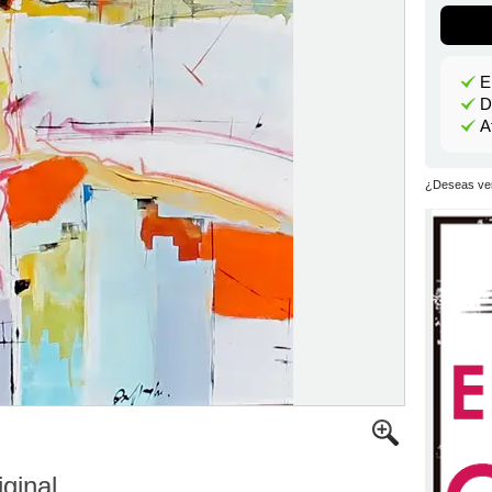
E
D
A
¿Deseas ver
iginal