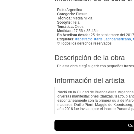
País:
Argentina
Categoría:
Pintura
Técnica:
Media Mixta
Soporte:
Tela
Temática:
Otros
Medidas:
27.56 x 35.43 in
En Artelista desde:
25 de septiembre del 201
Etiquetas:
#abstracto
,
#arte Latinoamericano
,
© Todos los derechos reservados
Descripción de la obra
En esta obra elegí sugerir con pequeños trazos 
Información del artista
Nació en la Ciudad de Buenos Aires, Argentina
diversas manifestaciones (danzas, teatro, piano
espontáneamente con la primera guía de Marco
maestros, Duilio Pierri, Maggie de Koenisberg,
año 2016 fue invitada por el Inac de Panamá pa
Con