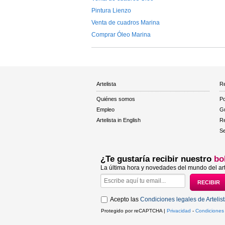
Pintura Lienzo
Venta de cuadros Marina
Comprar Óleo Marina
Artelista
Re
Quiénes somos
Po
Empleo
Gu
Artelista in English
R
Se
¿Te gustaría recibir nuestro
bo
La última hora y novedades del mundo del art
Acepto las
Condiciones legales de Artelis
Protegido por reCAPTCHA |
Privacidad
-
Condiciones