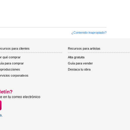
¿Contenido inapropiado?
cursos para clientes
Recursos para artistas
r qué comprar
Alta gratuita
ía para comprar
Guía para vender
eproducciones
Destaca tu obra
rvicios corporativos
letín?
e en tu correo electrónico
ta
.