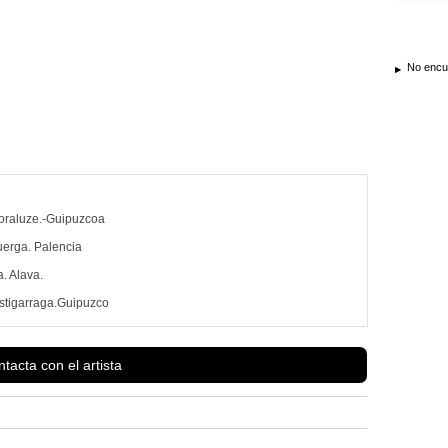
No encue
Soraluze.-Guipuzcoa
uerga. Palencia
. Alava.
Astigarraga.Guipuzco
.
caya
tacta con el artista
uzcoa.
Ver más información de
JOSE RAMON GUERRA