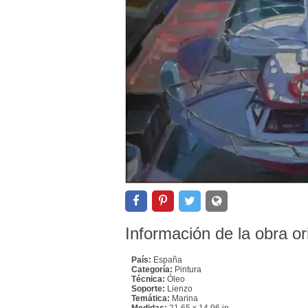
Información de la obra or
País:
España
Categoría:
Pintura
Técnica:
Óleo
Soporte:
Lienzo
Temática:
Marina
Medidas:
21.65 x 14.96 in