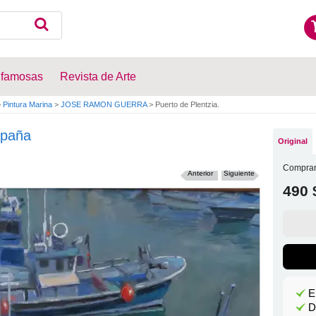
 famosas
Revista de Arte
>
Pintura Marina
>
JOSE RAMON GUERRA
>
Puerto de Plentzia.
paña
Original
Comprar
Anterior
Siguiente
490 
E
D