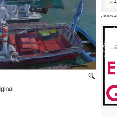
A
¿Deseas ver
iginal