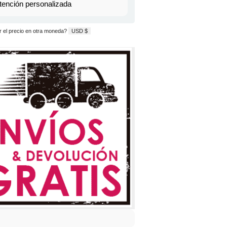
tención personalizada
 el precio en otra moneda?
USD $