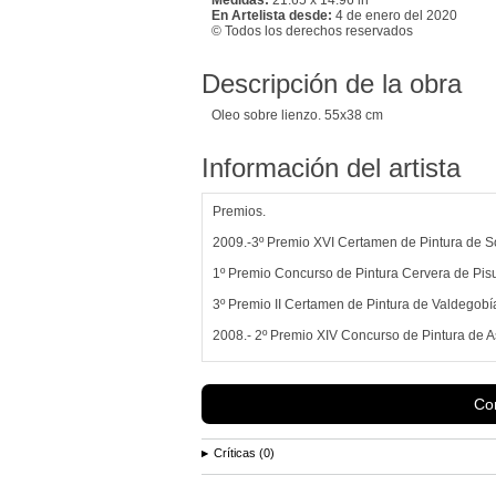
En Artelista desde:
4 de enero del 2020
© Todos los derechos reservados
Descripción de la obra
Oleo sobre lienzo. 55x38 cm
Información del artista
Premios.
2009.-3º Premio XVI Certamen de Pintura de 
1º Premio Concurso de Pintura Cervera de Pis
3º Premio II Certamen de Pintura de Valdegobía
2008.- 2º Premio XIV Concurso de Pintura de 
2º Premio I Concurso de Pintura de Ea. Vizcaya
2º Premio Concurso de Pintura de Barrika. Viz
Con
3º Premio Concurso de Pintura de Deba. Guip
Críticas (0)
1º Premio XI...