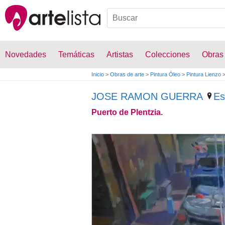
Novedades
Temáticas
Artistas
Colecciones
Obras
Inicio
>
Obras de arte
>
Pintura Óleo
>
Pintura Lienzo
JOSE RAMON GUERRA
Es
Puerto de Plentzia.