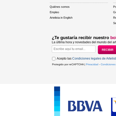
Quiénes somos
Po
Empleo
Gu
Artelista in English
R
Se
¿Te gustaría recibir nuestro
bo
La última hora y novedades del mundo del art
Acepto las
Condiciones legales de Artelis
Protegido por reCAPTCHA |
Privacidad
-
Condiciones