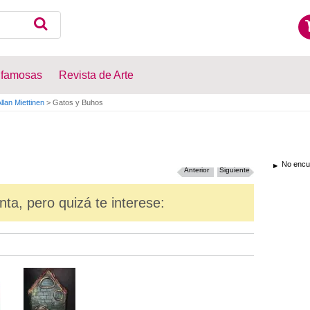
 famosas
Revista de Arte
llan Miettinen
>
Gatos y Buhos
No encue
Anterior
Siguiente
nta, pero quizá te interese: