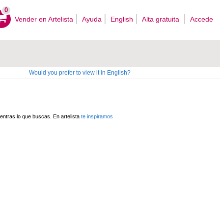
0
Vender en Artelista
Ayuda
English
Alta gratuita
Accede
Would you prefer to view it in English?
ntras lo que buscas. En artelista
te inspiramos