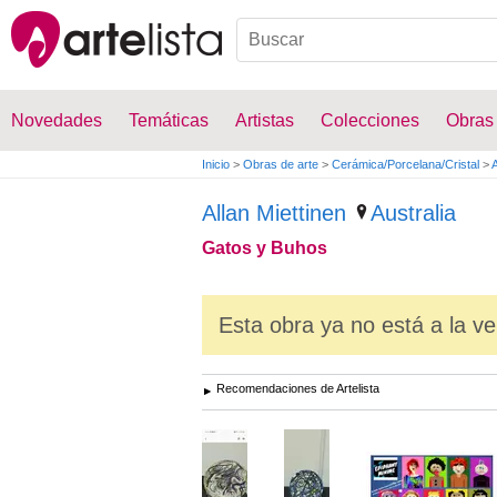
Novedades
Temáticas
Artistas
Colecciones
Obras
Inicio
>
Obras de arte
>
Cerámica/Porcelana/Cristal
>
A
Allan Miettinen
Australia
Gatos y Buhos
Esta obra ya no está a la ve
Recomendaciones de Artelista