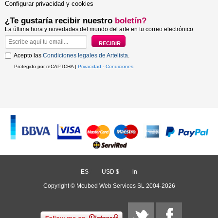
Configurar privacidad y cookies
¿Te gustaría recibir nuestro
boletín?
La última hora y novedades del mundo del arte en tu correo electrónico
Acepto las
Condiciones legales de Artelista
.
Protegido por reCAPTCHA |
Privacidad
-
Condiciones
ES
/
USD $
/
in
Copyright © Mcubed Web Services SL 2004-2026