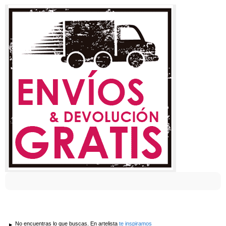
No encuentras lo que buscas. En artelista
te inspiramos