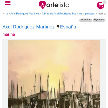
0
 Marina
>
Axel Rodriguez Martinez
>
Obras de Axel Rodriguez Martinez
>
paisajes
>
marina
Anterior
Siguiente
Axel Rodriguez Martinez
España
marina