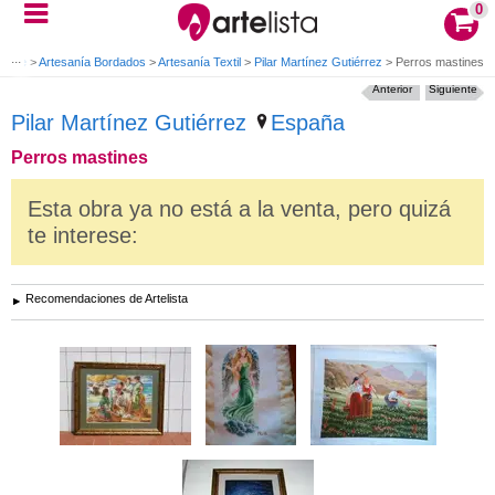
0
 arte
>
Artesanía Bordados
>
Artesanía Textil
>
Pilar Martínez Gutiérrez
>
Perros mastines
Anterior
Siguiente
Pilar Martínez Gutiérrez
España
Perros mastines
Esta obra ya no está a la venta, pero quizá
te interese:
Recomendaciones de Artelista