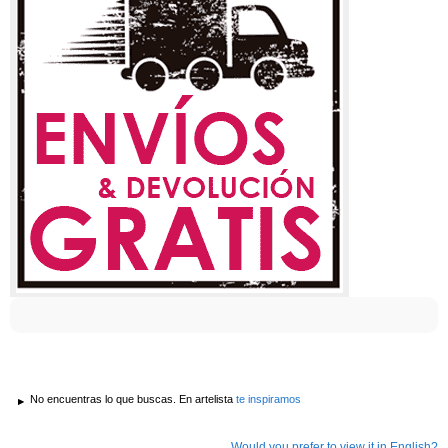
No encuentras lo que buscas. En artelista
te inspiramos
Would you prefer to view it in English?