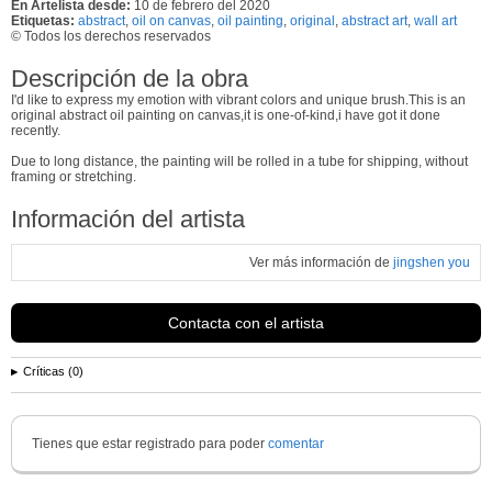
En Artelista desde:
10 de febrero del 2020
Etiquetas:
abstract
,
oil on canvas
,
oil painting
,
original
,
abstract art
,
wall art
© Todos los derechos reservados
Descripción de la obra
I'd like to express my emotion with vibrant colors and unique brush.This is an
original abstract oil painting on canvas,it is one-of-kind,i have got it done
recently.
Due to long distance, the painting will be rolled in a tube for shipping, without
framing or stretching.
Información del artista
Ver más información de
jingshen you
Contacta con el artista
Críticas (0)
Tienes que estar registrado para poder
comentar