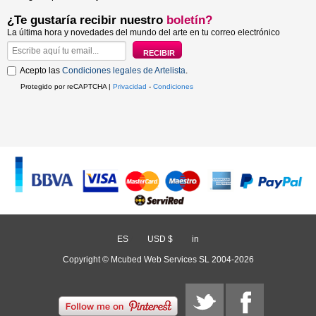
¿Te gustaría recibir nuestro
boletín?
La última hora y novedades del mundo del arte en tu correo electrónico
Acepto las
Condiciones legales de Artelista
.
Protegido por reCAPTCHA |
Privacidad
-
Condiciones
ES
/
USD $
/
in
Copyright © Mcubed Web Services SL 2004-2026