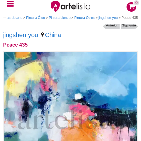
0
Obras de arte
>
Pintura Óleo
>
Pintura Lienzo
>
Pintura Otros
>
jingshen you
>
Peace 435
Anterior
Siguiente
jingshen you
China
Peace 435