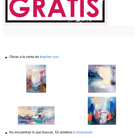
Obras a la venta de
jingshen you
No encuentras lo que buscas. En artelista
te inspiramos