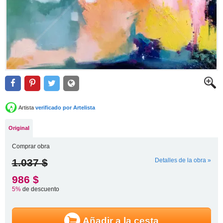
Artista
verificado por Artelista
Original
Comprar obra
1.037 $
Detalles de la obra »
986 $
5%
de descuento
Añadir a la cesta