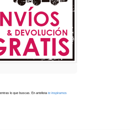
ntras lo que buscas. En artelista
te inspiramos