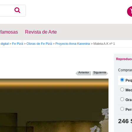
 famosas
Revista de Arte
digital
>
Fe Pizá
>
Obras de Fe Pizá
>
Proyecto Anna Karenina
>
Maleta A.K nº 1
Reproducc
Comprar
Anterior
Siguiente
Peq
Med
Gra
Per
246 