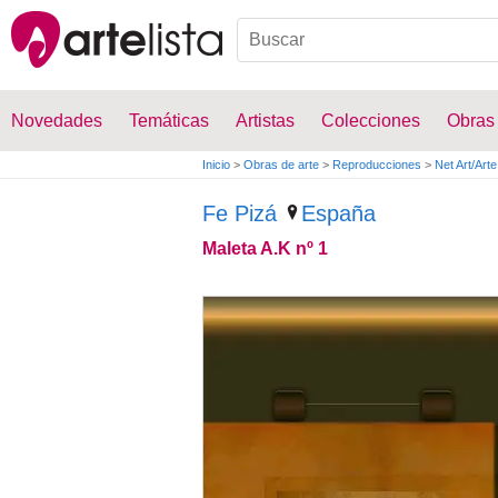
Novedades
Temáticas
Artistas
Colecciones
Obras
Inicio
>
Obras de arte
>
Reproducciones
>
Net Art/Arte 
Fe Pizá
España
Maleta A.K nº 1