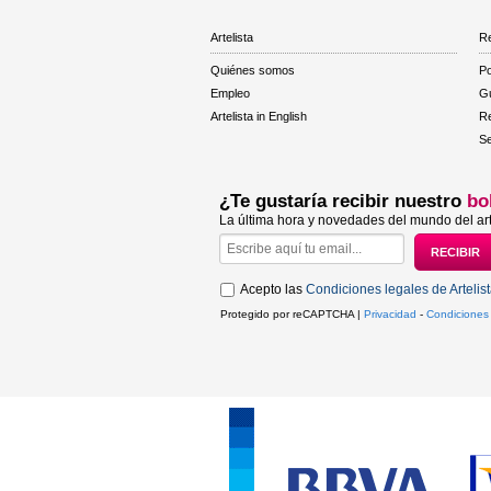
Artelista
Re
Quiénes somos
Po
Empleo
Gu
Artelista in English
R
Se
¿Te gustaría recibir nuestro
bo
La última hora y novedades del mundo del art
Acepto las
Condiciones legales de Artelis
Protegido por reCAPTCHA |
Privacidad
-
Condiciones