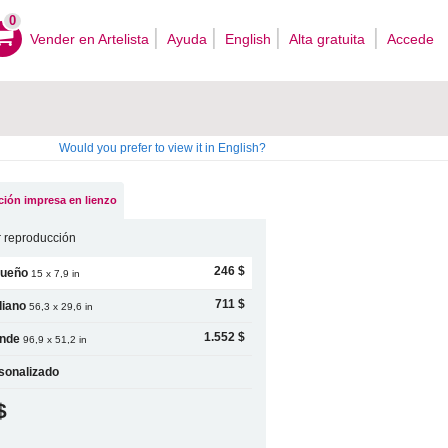
0
Vender en Artelista
Ayuda
English
Alta gratuita
Accede
Would you prefer to view it in English?
ión impresa en lienzo
 reproducción
246 $
ueño
15 x 7,9 in
711 $
iano
56,3 x 29,6 in
1.552 $
nde
96,9 x 51,2 in
sonalizado
$