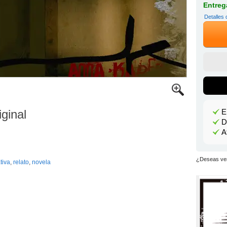
Entrega
Detalles 
iginal
E
D
A
¿Deseas ver
tiva
,
relato
,
novela