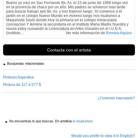
Bueno yo naci en San Fernando Bs. As. el 23 de junio de 1989 luego vivi
en la provincia de chaco por un año .Mis padres se volvieron mas tarde
para buscar trabajo aen Bs. As. y nos trajeron luego .Yo comence a el
jardin en el colegio Nuevo Mundo en moreno luego nos mudamos a
Maquinista Savio donde hice la primaria en el colegio Inmaculada
concepcion Y termine la secundaria en el Instituto Maria Madre Nuestra y
Haora estoy cussando la Licenciatura en Artes Visuales en el I.U.N.A.
(instituto...
Ver más información de
Romina Aquino
Contacta con el artista
Busquedas relacionadas
Pintores Argentina
Pintura de 117 a 577 $
¿Contenido inapropiado?
No encuentras lo que buscas. En artelista
te inspiramos
Would you prefer to view it in English?