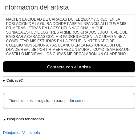
Información del artista
NACI EN LA CIUDAD DE CARACAS DC. EL 29/04/47.CRECI EN LA
POBLACION DE LA GUIRA,DONDE PASE MI INFANCIA,ALLI TUVE MIS
PRIMERAS LETRAS EN LA ESCUELA NACIONAL MIGUEL
SUNIAGA.ESTUDIE LOS TRES PRIMEROS GRADOS.LUGO TUVE QUE
EMIGRAR A CARACAS CON MIS PADRES.ACA EN LA CIUDAD VINE A
COMPLETAR MIS ESTUDIOS EN LA ESCUELA INTERNADO DEL
COLEGIO MONSEÑOR ARIAS BLANCO EN LA PASTORA.AQUI FUE
DONDE REALISE POR PRIMERA VEZ UN MURAL ,CUYO TEMA ERA UN
CASTILLO MEDIEVAL,LOS CURAS ME REGALARON UN CUADERNO
DE...
Ver más información de
HECTOR LUIS RODRIGUEZ
Contacta con el artista
Críticas (0)
Tienes que estar registrado para poder
comentar
Busquedas relacionadas
Dibujantes Venezuela