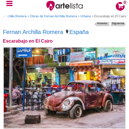
0
an Archilla Romera
>
Obras de Fernan Archilla Romera
>
Urbana
>
Escarabajo en El Cairo
Anterior
Siguiente
Fernan Archilla Romera
España
Escarabajo en El Cairo