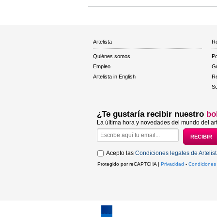
Artelista
Re
Quiénes somos
Po
Empleo
Gu
Artelista in English
R
Se
¿Te gustaría recibir nuestro
bo
La última hora y novedades del mundo del art
Acepto las
Condiciones legales de Artelis
Protegido por reCAPTCHA |
Privacidad
-
Condiciones