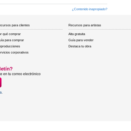
¿Contenido inapropiado?
cursos para clientes
Recursos para artistas
r qué comprar
Alta gratuita
ía para comprar
Guía para vender
eproducciones
Destaca tu obra
rvicios corporativos
letín?
e en tu correo electrónico
ta
.