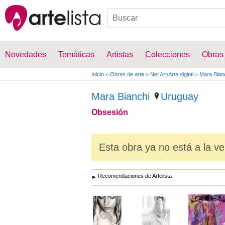
Novedades
Temáticas
Artistas
Colecciones
Obras
Inicio
>
Obras de arte
>
Net Art/Arte digital
>
Mara Bian
Mara Bianchi
Uruguay
Obsesión
Esta obra ya no está a la ve
Recomendaciones de Artelista