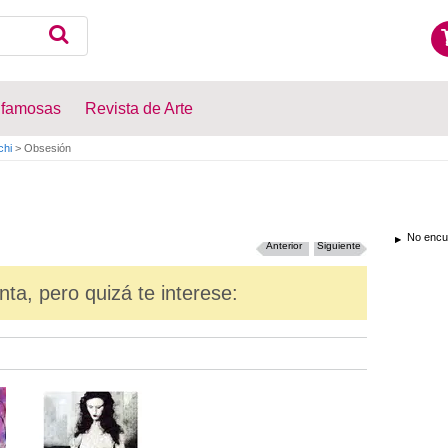
 famosas
Revista de Arte
chi
>
Obsesión
No encue
Anterior
Siguiente
nta, pero quizá te interese: