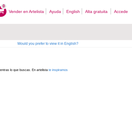
0
Vender en Artelista
Ayuda
English
Alta gratuita
Accede
Would you prefer to view it in English?
ntras lo que buscas. En artelista
te inspiramos