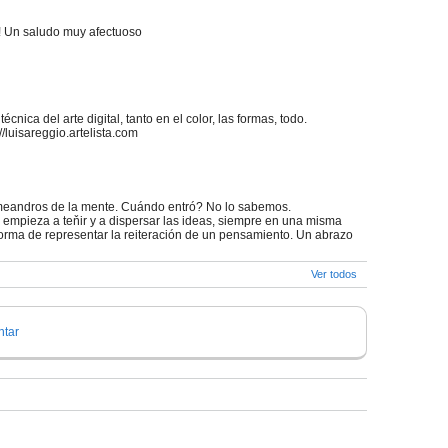
a! Un saludo muy afectuoso
ica del arte digital, tanto en el color, las formas, todo.
p://luisareggio.artelista.com
meandros de la mente. Cuándo entró? No lo sabemos.
mpieza a teňir y a dispersar las ideas, siempre en una misma
forma de representar la reiteración de un pensamiento. Un abrazo
Ver todos
tar