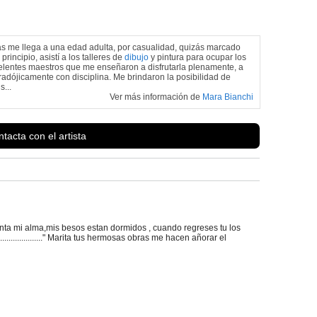
cas me llega a una edad adulta, por casualidad, quizás marcado
rincipio, asistí a los talleres de
dibujo
y pintura para ocupar los
elentes maestros que me enseñaron a disfrutarla plenamente, a
radójicamente con disciplina. Me brindaron la posibilidad de
s...
Ver más información de
Mara Bianchi
tacta con el artista
nta mi alma,mis besos estan dormidos , cuando regreses tu los
..................." Marita tus hermosas obras me hacen añorar el