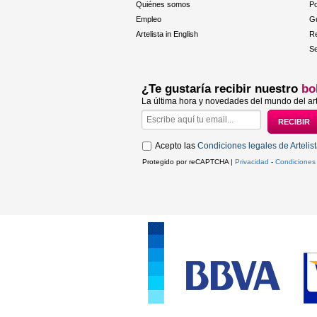
Quiénes somos
Po
Empleo
Gu
Artelista in English
R
Se
¿Te gustaría recibir nuestro
bo
La última hora y novedades del mundo del art
Acepto las
Condiciones legales de Artelis
Protegido por reCAPTCHA |
Privacidad
-
Condiciones