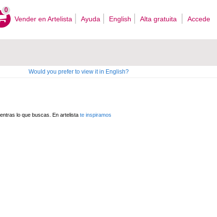
0
Vender en Artelista
Ayuda
English
Alta gratuita
Accede
Would you prefer to view it in English?
ntras lo que buscas. En artelista
te inspiramos