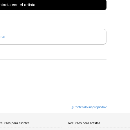
tacta con el artista
tar
¿Contenido inapropiado?
cursos para clientes
Recursos para artistas