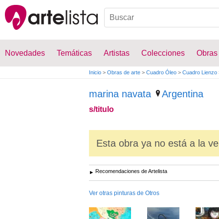
Novedades
Temáticas
Artistas
Colecciones
Obras
Inicio
>
Obras de arte
>
Cuadro Óleo
>
Cuadro Lienzo
marina navata
Argentina
s/titulo
Esta obra ya no está a la ve
Recomendaciones de Artelista
Ver otras pinturas de Otros