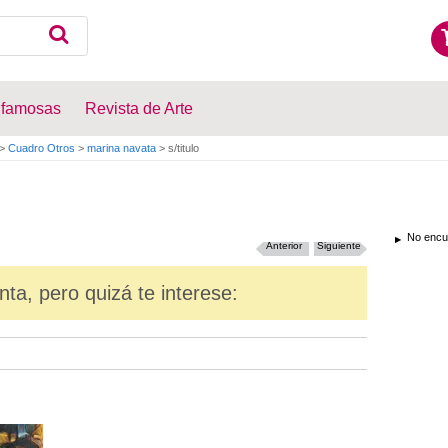
 famosas
Revista de Arte
>
Cuadro Otros
>
marina navata
>
s/titulo
No encue
Anterior
Siguiente
nta, pero quizá te interese: