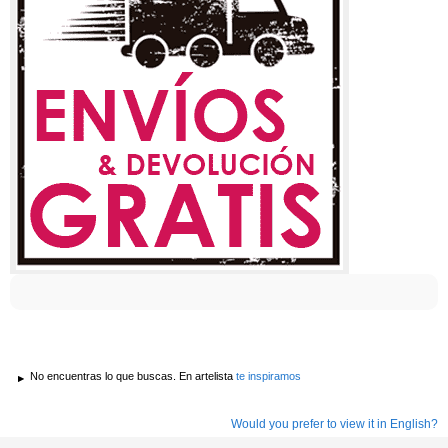
No encuentras lo que buscas. En artelista
te inspiramos
Would you prefer to view it in English?