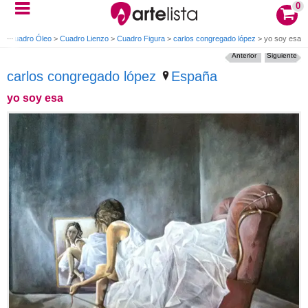
0
e
>
Cuadro Óleo
>
Cuadro Lienzo
>
Cuadro Figura
>
carlos congregado lópez
>
yo soy esa
Anterior
Siguiente
carlos congregado lópez
España
yo soy esa