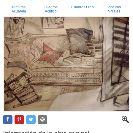
Pinturas
Cuadros
Cuadros Óleo
Pinturas
Acuarela
Acrílico
Vitrales