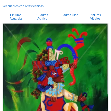
Ver cuadros con otras técnicas
Pinturas
Cuadros
Cuadros Óleo
Pinturas
Acuarela
Acrílico
Vitrales