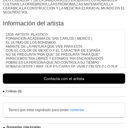
DIOS CREADOR Y DE LA SABIDURIA,LES ENSEÑO A LOS HUMANOS A
CULTIVAR,LA OFREBRERIA,LA ASTRONOMIA,LAS MATEMATICAS,LA
CERAMICA,LA CONSTRUCCION Y LA MEDICINA.ELRIGIO AL MUNDO EN EL
SEGUNDO SOL.
Información del artista
1936. ARTISTA PLASTICO
FORMACION.ACADEMIA DE SAN CARLOS ( MEXICO )
EL ULTIMO DE LOS BOHEMIOS
AMANTE DE LA PINTURA QUE VIVE PARA ESTA .
CON EL COLOR DE MEXICO Y EL CARACTER DE ESPAÑA
NO SE PREGUNTA "POR QUE" SE PREGUNTA "PARA QUE"
PARECEMOS TAN LIBRES Y ESTAMOS TAN ENCADENADOS
POBRE ES LA PERSONA QUE NO CONTROLA SU TIEMPO
NOMADA GENTE LIBRE QUE ES CAPAS DE VIVIR CON SOLO LO QUE
ES CAPAS DE CARGAR
EPITAFIO MURIO MIENTRAS ESTABA VIVO
Contacta con el artista
PAISES DONDE EXISTE OBRA DEL AUTOR:...
Ver más información de
ADRIAN . FERNANDEZ GALLEGOS
Críticas (0)
Tienes que estar registrado para poder
comentar
Busquedas relacionadas