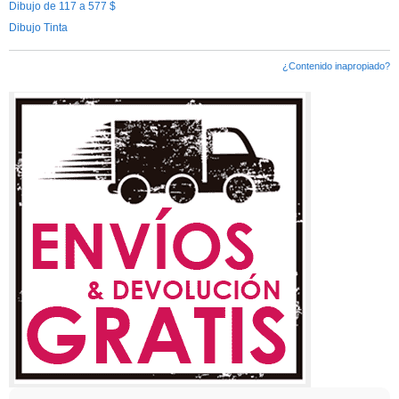
Dibujo de 117 a 577 $
Dibujo Tinta
¿Contenido inapropiado?