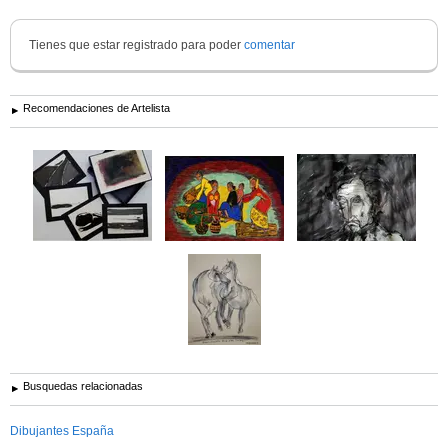
Cubanas del Siglo XX, permanentes en las salas del Museo Nacional de
Bellas Artes de La Habana.
Tienes que estar registrado para poder
comentar
Desde 1976 trabaja como Historietista (dibujante de Comics), en la
Dirección de
Recomendaciones de Artelista
Ver más información de
Carmelo ( Carmelohijo). González Gutiérrez
Busquedas relacionadas
Dibujantes España