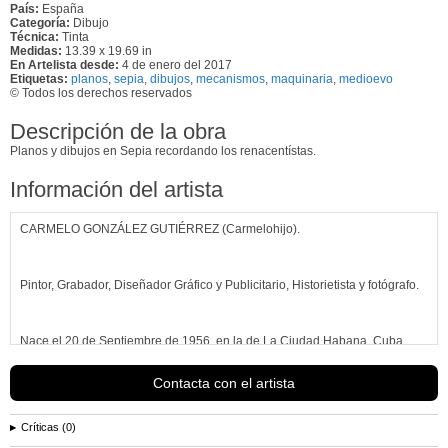
País:
España
Categoría:
Dibujo
Técnica:
Tinta
Medidas:
13.39 x 19.69 in
En Artelista desde:
4 de enero del 2017
Etiquetas:
planos
,
sepia
,
dibujos
,
mecanismos
,
maquinaria
,
medioevo
© Todos los derechos reservados
Descripción de la obra
Planos y dibujos en Sepia recordando los renacentístas.
Información del artista
CARMELO GONZÁLEZ GUTIÉRREZ (Carmelohijo).
Pintor, Grabador, Diseñador Gráfico y Publicitario, Historietista y fotógrafo.
Nace el 20 de Septiembre de 1956, en la de La Ciudad Habana, Cuba.
Contacta con el artista
Hijo de padres grabadores y pintores: Ana Rosa y Carmelo figuras cimeras
ambos de las Artes Plásticas
Críticas (0)