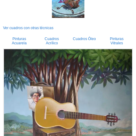
Ver cuadros con otras técnicas
Pinturas
Cuadros
Cuadros Óleo
Pinturas
Acuarela
Acrílico
Vitrales