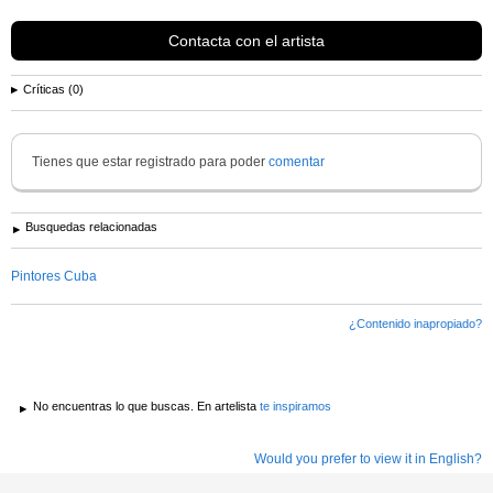
1945 termina los estudios, es el...
Ver más información de
Carmelo González Iglesias
Contacta con el artista
Críticas (0)
Tienes que estar registrado para poder
comentar
Busquedas relacionadas
Pintores Cuba
¿Contenido inapropiado?
No encuentras lo que buscas. En artelista
te inspiramos
Would you prefer to view it in English?