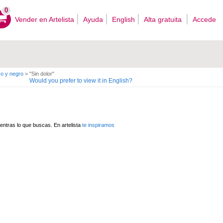
0
Vender en Artelista
Ayuda
English
Alta gratuita
Accede
o y negro
>
"Sin dolor"
Would you prefer to view it in English?
ntras lo que buscas. En artelista
te inspiramos