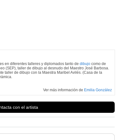
s en diferentes talleres y diplomados tanto de
dibujo
como de
óleo (SEP), taller de dibujo al desnudo del Maestro José Barbosa.
 taller de dibujo con la Maestra Maribel Avilés. (Casa de la
rámica.
Ver más información de
Emilia González
tacta con el artista