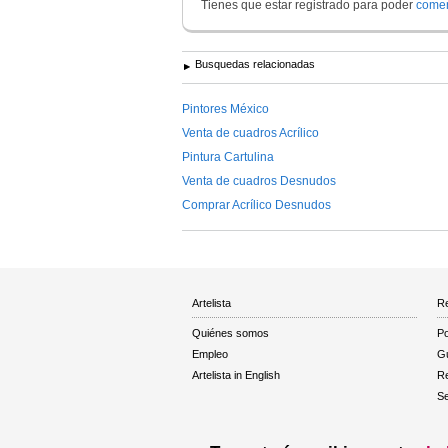
Tienes que estar registrado para poder
comen
Busquedas relacionadas
Pintores México
Venta de cuadros Acrílico
Pintura Cartulina
Venta de cuadros Desnudos
Comprar Acrílico Desnudos
Artelista
Re
Quiénes somos
Po
Empleo
Gu
Artelista in English
R
Se