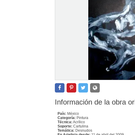
Información de la obra or
País:
México
Categoría:
Pintura
Técnica:
Acrílico
Soporte:
Cartulina
Temática:
Desnudos
En Artelista desde:
11 de abril del 2009