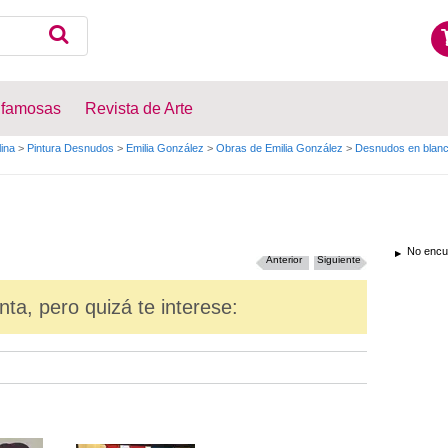
 famosas
Revista de Arte
lina
>
Pintura Desnudos
>
Emilia González
>
Obras de Emilia González
>
Desnudos en blanc
No encue
Anterior
Siguiente
nta, pero quizá te interese: