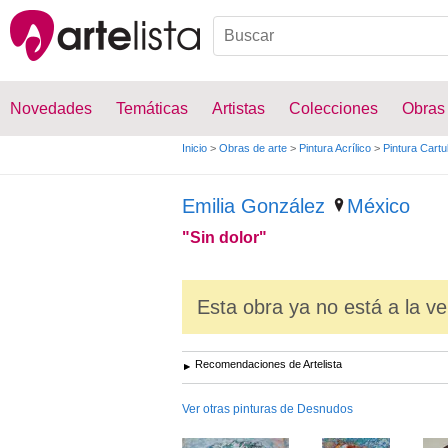
Novedades
Temáticas
Artistas
Colecciones
Obras
Inicio
>
Obras de arte
>
Pintura Acrílico
>
Pintura Cartu
Emilia González
México
"Sin dolor"
Esta obra ya no está a la ve
Recomendaciones de Artelista
Ver otras pinturas de Desnudos