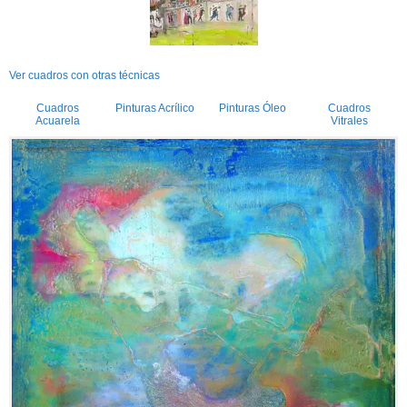
Ver cuadros con otras técnicas
Cuadros
Pinturas Acrílico
Pinturas Óleo
Cuadros
Acuarela
Vitrales