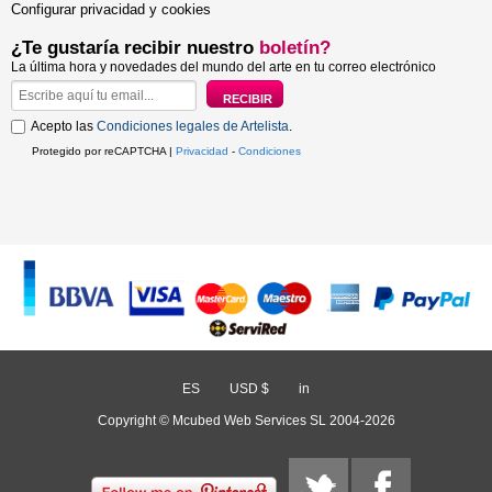
Configurar privacidad y cookies
¿Te gustaría recibir nuestro
boletín?
La última hora y novedades del mundo del arte en tu correo electrónico
Acepto las
Condiciones legales de Artelista
.
Protegido por reCAPTCHA |
Privacidad
-
Condiciones
ES
/
USD $
/
in
Copyright © Mcubed Web Services SL 2004-2026