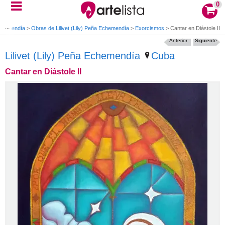
0
 Echemendía
>
Obras de Lilivet (Lily) Peña Echemendía
>
Exorcismos
>
Cantar en Diástole II
Anterior
Siguiente
Lilivet (Lily) Peña Echemendía
Cuba
Cantar en Diástole II