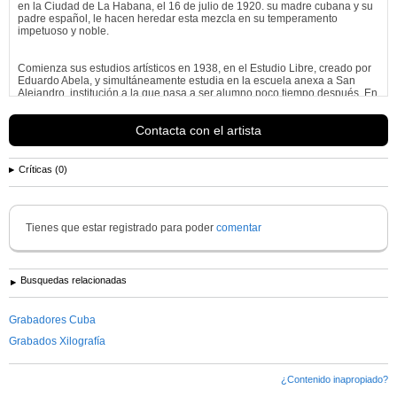
en la Ciudad de La Habana, el 16 de julio de 1920. su madre cubana y su
padre español, le hacen heredar esta mezcla en su temperamento
impetuoso y noble.
Comienza sus estudios artísticos en 1938, en el Estudio Libre, creado por
Eduardo Abela, y simultáneamente estudia en la escuela anexa a San
Alejandro, institución a la que pasa a ser alumno poco tiempo después. En
1945 termina los estudios, es el...
Ver más información de
Carmelo González Iglesias
Contacta con el artista
Críticas (0)
Tienes que estar registrado para poder
comentar
Busquedas relacionadas
Grabadores Cuba
Grabados Xilografía
¿Contenido inapropiado?