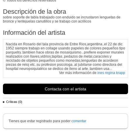
© Todos los derechos reservados
Descripción de la obra
sobre soporte de tabla trabajado con enduido se incrustaron lenguetas de
bronce y lentejuelas canutillos y se trabajo con acrilicos
Información del artista
Nacida en Rosario del tala provincia de Entre Rios,argentina..el 22 de dic
1952 siempre trabajo en collage usando papeles de colores pequeños tipo
parquetry..tambien hace obras de mosaiquismo...prefiere exponer murales
realizados con llaves,vidrios,tapitas..pedazos de metal,caracoles y
reciclado de objetos pequeños como monedas,lenguetas de acordeon
piezas de reloj etc..su profesion psicologa..al jubilarse como directora del
hospital neuropsiquiatrico se dedico de lleno al arte..tambien usa...
Ver más información de
ines regina krapp
Contacta con el artista
Críticas (0)
Tienes que estar registrado para poder
comentar