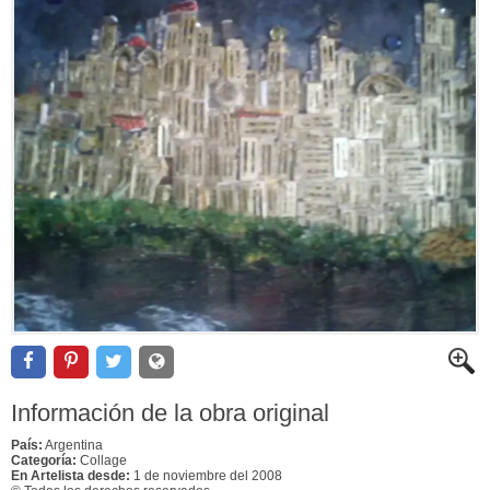
Información de la obra original
País:
Argentina
Categoría:
Collage
En Artelista desde:
1 de noviembre del 2008