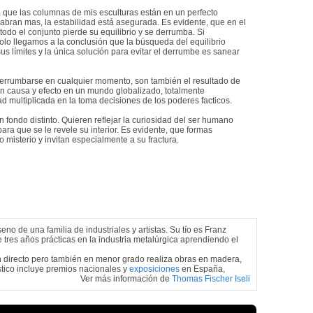
 que las columnas de mis esculturas están en un perfecto
se abran mas, la estabilidad está asegurada. Es evidente, que en el
odo el conjunto pierde su equilibrio y se derrumba. Si
olo llegamos a la conclusión que la búsqueda del equilibrio
sus límites y la única solución para evitar el derrumbe es sanear
derrumbarse en cualquier momento, son también el resultado de
ón causa y efecto en un mundo globalizado, totalmente
d multiplicada en la toma decisiones de los poderes facticos.
n fondo distinto. Quieren reflejar la curiosidad del ser humano
ra que se le revele su interior. Es evidente, que formas
misterio y invitan especialmente a su fractura.
o de una familia de industriales y artistas. Su tío es Franz
 tres años prácticas en la industria metalúrgica aprendiendo el
n directo pero también en menor grado realiza obras en madera,
stico incluye premios nacionales y
exposiciones
en España,
Ver más información de
Thomas Fischer Iseli