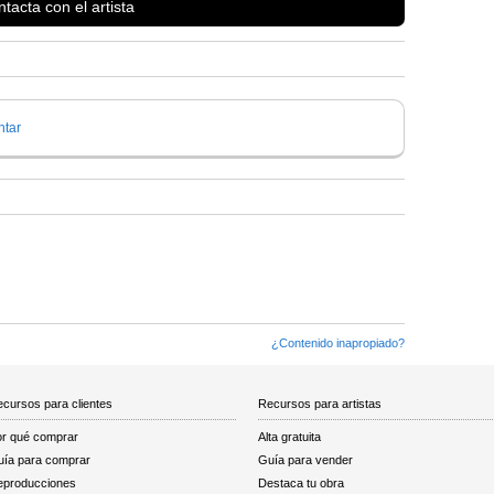
tacta con el artista
tar
¿Contenido inapropiado?
cursos para clientes
Recursos para artistas
r qué comprar
Alta gratuita
ía para comprar
Guía para vender
eproducciones
Destaca tu obra