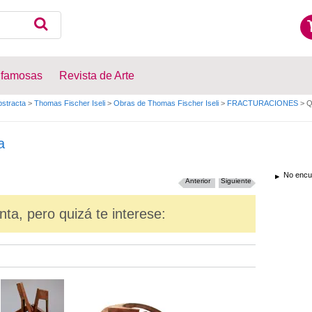
 famosas
Revista de Arte
bstracta
>
Thomas Fischer Iseli
>
Obras de Thomas Fischer Iseli
>
FRACTURACIONES
>
Q
a
No encue
Anterior
Siguiente
nta, pero quizá te interese: