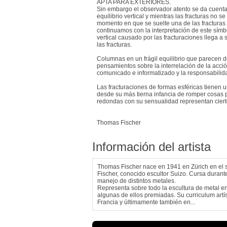
APTA PARA EXTERIORES.
Sin embargo el observador atento se da cuenta
equilibrio vertical y mientras las fracturas no 
momento en que se suelte una de las fracturas t
continuamos con la interpretación de este símb
vertical causado por las fracturaciones llega a 
las fracturas.
Columnas en un frágil equilibrio que parecen 
pensamientos sobre la interrelación de la acci
comunicado e informatizado y la responsabilida
Las fracturaciones de formas esféricas tienen u
desde su más tierna infancia de romper cosas pa
redondas con su sensualidad representan cierto 
Thomas Fischer
Información del artista
Thomas Fischer nace en 1941 en Zürich en el sen
Fischer, conocido escultor Suizo. Cursa durante
manejo de distintos metales.
Representa sobre todo la escultura de metal e
algunas de ellos premiadas. Su curriculum artí
Francia y últimamente también en...