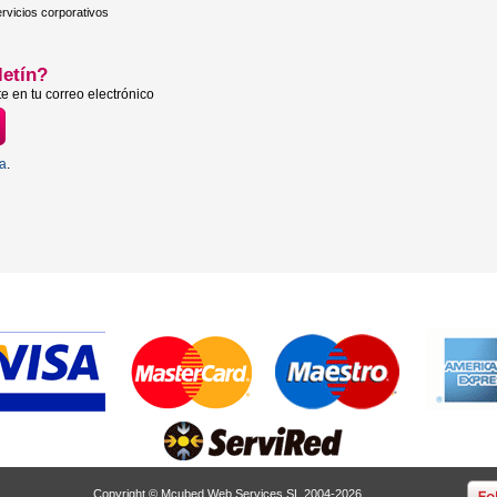
rvicios corporativos
letín?
e en tu correo electrónico
ta
.
Copyright © Mcubed Web Services SL 2004-2026