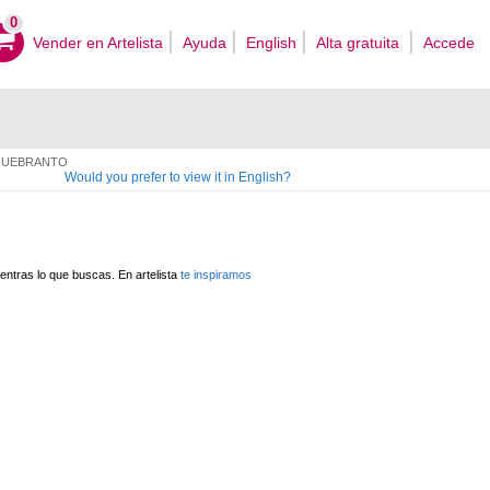
0
Vender en Artelista
Ayuda
English
Alta gratuita
Accede
UEBRANTO
Would you prefer to view it in English?
ntras lo que buscas. En artelista
te inspiramos