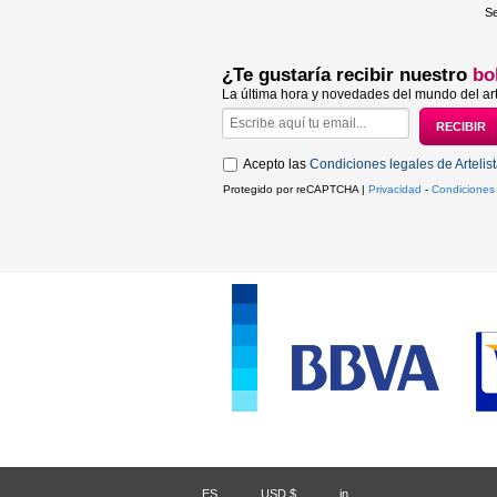
Se
¿Te gustaría recibir nuestro
bo
La última hora y novedades del mundo del art
Acepto las
Condiciones legales de Artelis
Protegido por reCAPTCHA |
Privacidad
-
Condiciones
ES
/
USD $
/
in