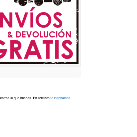
ntras lo que buscas. En artelista
te inspiramos