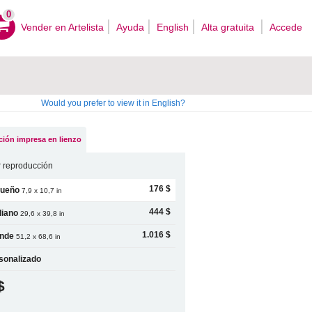
0
Vender en Artelista
Ayuda
English
Alta gratuita
Accede
Would you prefer to view it in English?
ión impresa en lienzo
 reproducción
176 $
ueño
7,9 x 10,7 in
444 $
iano
29,6 x 39,8 in
1.016 $
nde
51,2 x 68,6 in
sonalizado
$