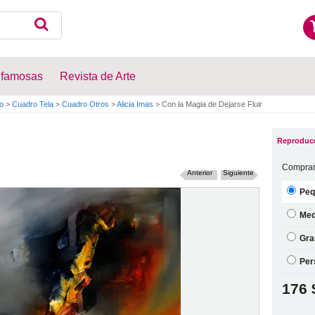
 famosas
Revista de Arte
o
>
Cuadro Tela
>
Cuadro Otros
>
Alicia Imas
>
Con la Magia de Dejarse Fluir
Reproducc
Comprar
Anterior
Siguiente
Peq
Med
Gra
Per
176 