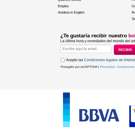
Empleo
Gu
Artelista in English
R
Se
¿Te gustaría recibir nuestro
bo
La última hora y novedades del mundo del art
Acepto las
Condiciones legales de Artelis
Protegido por reCAPTCHA |
Privacidad
-
Condiciones