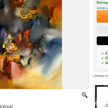
Entrega
Detalles 
E
D
A
¿Deseas ver
iginal