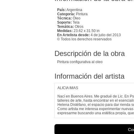
País:
Argentina
Categoría:
Pintura
Técnica:
Óleo
Soporte:
Tela
Temática:
Otros
Medidas:
23.62 x 31.50 in
En Artelista desde:
4 de julio del 2013
© Todos los derechos reservados
Descripción de la obra
Pintura configurativa al oleo
Información del artista
ALICIA IMAS
Nací en Buenos Aires. Me gradué de Lic. En Psi
talleres de arte, hasta encontrar en el esenciali
Helena Distéfano, el espacio para dar rienda s
Como artista me interesa experimentar nuevas t
expresarme buscando una estética propia, que 
Con