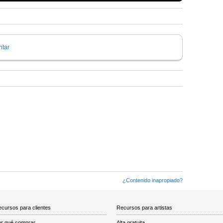
tar
¿Contenido inapropiado?
cursos para clientes
Recursos para artistas
r qué comprar
Alta gratuita