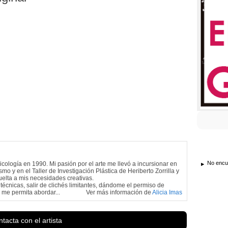
No encue
cología en 1990. Mi pasión por el arte me llevó a incursionar en
smo y en el Taller de Investigación Plástica de Heriberto Zorrilla y
uelta a mis necesidades creativas.
écnicas, salir de clichés limitantes, dándome el permiso de
me permita abordar...
Ver más información de
Alicia Imas
tacta con el artista