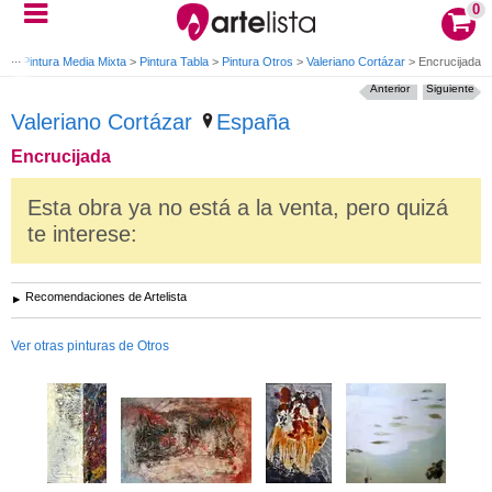
0
te
>
Pintura Media Mixta
>
Pintura Tabla
>
Pintura Otros
>
Valeriano Cortázar
>
Encrucijada
Anterior
Siguiente
Valeriano Cortázar
España
Encrucijada
Esta obra ya no está a la venta, pero quizá
te interese:
Recomendaciones de Artelista
Ver otras pinturas de Otros