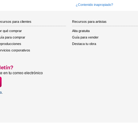
¿Contenido inapropiado?
cursos para clientes
Recursos para artistas
r qué comprar
Alta gratuita
ía para comprar
Guía para vender
eproducciones
Destaca tu obra
rvicios corporativos
letín?
e en tu correo electrónico
ta
.