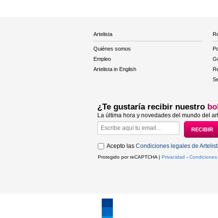
Artelista
Re
Quiénes somos
Po
Empleo
Gu
Artelista in English
R
Se
¿Te gustaría recibir nuestro
bo
La última hora y novedades del mundo del art
Acepto las
Condiciones legales de Artelis
Protegido por reCAPTCHA |
Privacidad
-
Condiciones