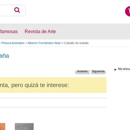
 famosas
Revista de Arte
>
Pintura Animales
>
Alberto Fernández Abal
>
Caballo de batalla
aña
No encue
Anterior
Siguiente
nta, pero quizá te interese: