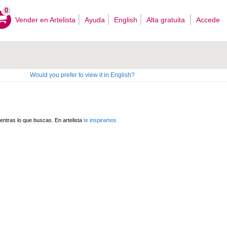
0
Vender en Artelista
Ayuda
English
Alta gratuita
Accede
Would you prefer to view it in English?
ntras lo que buscas. En artelista
te inspiramos