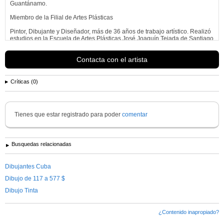
Guantánamo.
Miembro de la Filial de Artes Plásticas
Pintor, Dibujante y Diseñador, más de 36 años de trabajo artístico. Realizó
estudios en la Escuela de Artes Plásticas José Joaquín Tejada de Santiago
de Cuba, 1967-1969 y en la Escuela Nacional de Arte, 1969-1973,
graduándose en la especialidad de Pintura. Ha realizado 40
exposiciones
Contacta con el artista
...
Ver más información de
George Pérez González
Críticas (0)
Tienes que estar registrado para poder
comentar
Busquedas relacionadas
Dibujantes Cuba
Dibujo de 117 a 577 $
Dibujo Tinta
¿Contenido inapropiado?