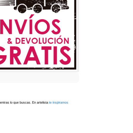
ntras lo que buscas. En artelista
te inspiramos