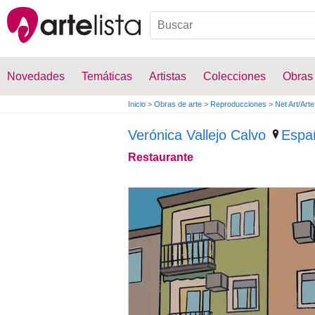
Novedades
Temáticas
Artistas
Colecciones
Obras
Inicio
>
Obras de arte
>
Reproducciones
>
Net Art/Arte 
Verónica Vallejo Calvo
Espa
Restaurante