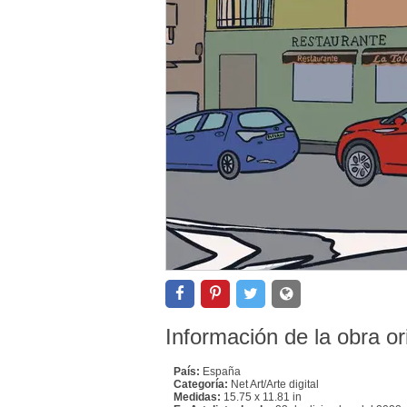
Información de la obra or
País:
España
Categoría:
Net Art/Arte digital
Medidas:
15.75 x 11.81 in