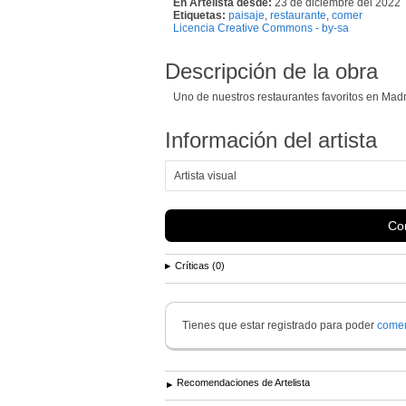
En Artelista desde:
23 de diciembre del 2022
Etiquetas:
paisaje
,
restaurante
,
comer
Licencia Creative Commons - by-sa
Descripción de la obra
Uno de nuestros restaurantes favoritos en Madr
Información del artista
Artista visual
Con
Críticas (0)
Tienes que estar registrado para poder
comen
Recomendaciones de Artelista