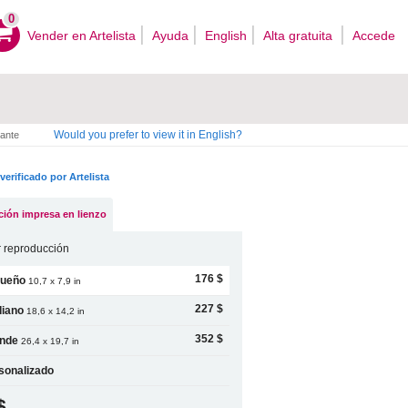
0
Vender en Artelista
Ayuda
English
Alta gratuita
Accede
Would you prefer to view it in English?
ante
verificado por Artelista
ión impresa en lienzo
 reproducción
176 $
ueño
10,7 x 7,9 in
227 $
iano
18,6 x 14,2 in
352 $
nde
26,4 x 19,7 in
sonalizado
$