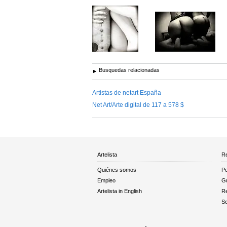
Busquedas relacionadas
Artistas de netart España
Net Art/Arte digital de 117 a 578 $
Artelista
Re
Quiénes somos
Po
Empleo
Gu
Artelista in English
R
Se