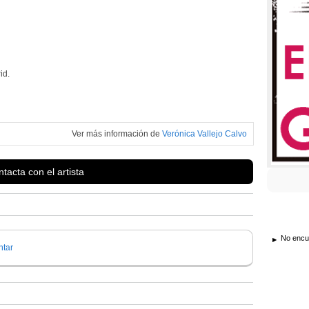
id.
Ver más información de
Verónica Vallejo Calvo
tacta con el artista
No encue
tar