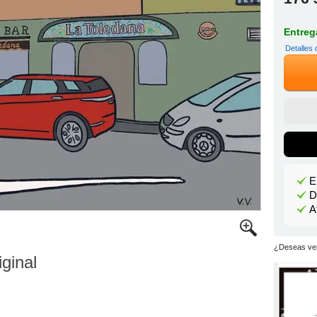
Entrega
Detalles 
E
D
A
¿Deseas ver
iginal