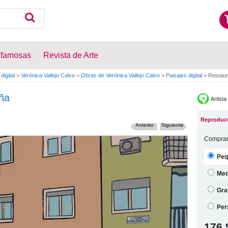
 famosas
Revista de Arte
digital
>
Verónica Vallejo Calvo
>
Obras de Verónica Vallejo Calvo
>
Paisajes digital
>
Restaur
ña
Artista
Reproducc
Anterior
Siguiente
Comprar
Peq
Med
Gra
Per
176 