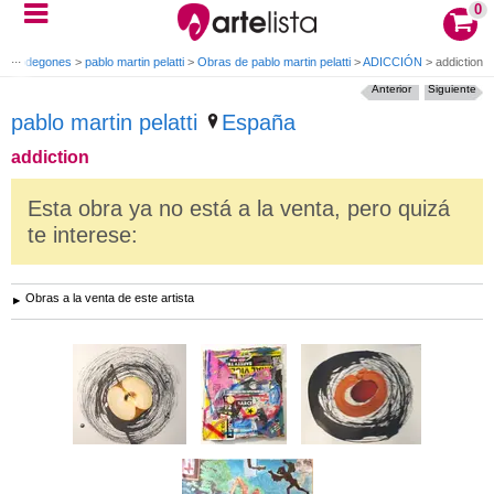
0
ge Bodegones
>
pablo martin pelatti
>
Obras de pablo martin pelatti
>
ADICCIÓN
>
addiction
Anterior
Siguiente
pablo martin pelatti
España
addiction
Esta obra ya no está a la venta, pero quizá
te interese:
Obras a la venta de este artista