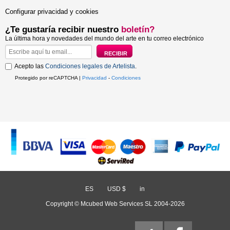
Configurar privacidad y cookies
¿Te gustaría recibir nuestro
boletín?
La última hora y novedades del mundo del arte en tu correo electrónico
Acepto las
Condiciones legales de Artelista
.
Protegido por reCAPTCHA |
Privacidad
-
Condiciones
ES
/
USD $
/
in
Copyright © Mcubed Web Services SL 2004-2026